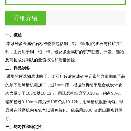
详细介绍
一、概述
(
)
7
本系列多金属矿石标准物质包括铜、铅、锌
银
的矿石与精矿共
种，主要用于铜、铅、锌、银及多金属矿的矿产勘查、开发、选冶
及商检成分测试的量值标准和质量监控。
二、样品制备
采集的候选物尽速晾干。矿石粗碎后依成矿主元素的含量由低至高
1mm
的顺序用球磨机粗加工，过
筛，根据分析结果组合成设计要
105
10-12h
0.10mm
98%
求含量，于
℃烘
，用球磨机细磨至
约占
。
0.10mm
105
10-12h
精矿粉过
筛后于
℃烘
，用球磨机混磨均匀。球
1000ml
磨时在球磨机内充氮气以避免氧化。成品用
磨口瓶密封保
存。
三、均匀性和稳定性