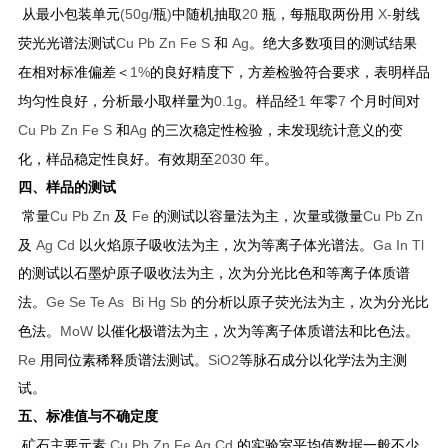
(50g/
)
20
X-
从最小包装单元
瓶
中随机抽取
瓶，每瓶取两份用
射线
Cu Pb Zn Fe S
Ag
荧光光谱法测试
和
。绝大多数项目的测试结果
1%
在相对标准偏差＜
的良好精度下，方差检验符合要求，表明样品
0.1g
1
7
均匀性良好，分析最小取样量为
。样品经
年零
个月时间对
Cu Pb Zn Fe S
Ag
和
的三次稳定性检验，未发现统计意义的变
2030
化，样品稳定性良好。有效期至
年。
四、样品的测试
Cu Pb Zn
Fe
Cu Pb Zn
常量
及
的测试以容量法为主，次量或微量
Ag Cd
Ga In Tl
及
以火焰原子吸收法为主，次为等离子体光谱法。
的测试以石墨炉原子吸收法为主，次为分光比色和等离子体质谱
Ge Se Te As Bi Hg Sb
法。
的分析以原子荧光法为主，次为分光比
MoW
色法。
以催化极谱法为主，次为等离子体质谱法和比色法。
Re
SiO
2
用同位素稀释质谱法测试。
等脉石成分以化学法为主测
试。
五、标准值与不确定度
Cu Pb Zn Fe Ag Cd
矿石主要元素
的实验室平均值数据一般不少