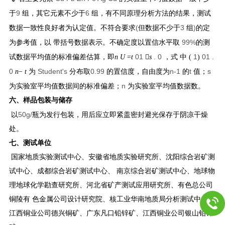
9
6
于
组，其它元素不少于
组，有不同原理分析方法的结果，测试
(
3
)
数据一致性良好者为认定值。不符合要求
但数据不少于
组
的定
99%
为参考值，以 带括号数据表示。不确定度以置信水平取
的测
01
. 0
1
01 .
试数据平均值的标准偏差估算，即
n U
=
t

s
，式 中
(
)
0
Student's
0.99
n-1
t
s
n
−
t
为
分布取
的置信度，自由度为
的
值；
n
为实验室平均值数据间的标准偏差；
为实验室平均值数据数。
六、样品包装与储存
50g/
以
瓶为发行包装，用后应立即紧盖密封避光保存于阴凉干燥
处。
七、测试单位
国家地质实验测试中心、安徽省地质实验研究所、沈阳综合岩矿测
试中心、成都综合岩矿测试中心、 南京综合岩矿测试中心、地球物
理地球化学勘查研究所、河北省矿产测试应用研究所、有色总公司
铜陵有 色金属公司设计研究院、核工业华南地质局分析测试中心、
江西铜业公司德兴铜矿、广东凡口铅锌矿、江西铜业公司银山铅锌