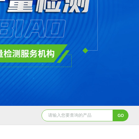
GBW07341(GPt-9)铂族金属
GBW0