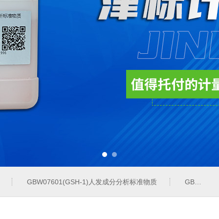
GBW07601(GSH-1)人发成分分析标准物质
GBW07342(GPt-10)铂族金属