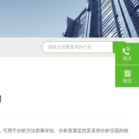
GBW07341(GPt-9)铂族金属
GBW0
电话
微信
绍
，可用于分析方法质量评估、分析质量监控及某些分析仪器的校