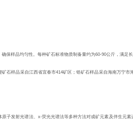
保样品均匀性。每种矿石标准物质制备量约为60-90公斤，满足
样品采自江西省宜春市414矿区；锆矿石样品采自海南万宁市海滨锆英
子发射光谱法、x-荧光光谱法等多种方法对成矿元素及伴生元素进