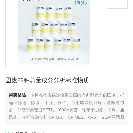
固废22种总量成分分析标准物质
简要描述：
本标准物质候选物采自国内有典型代表的区域。样
品经筛选、除杂、干燥、粉碎、再用球磨机细碎，过筛混匀
后，分装于高密度PET瓶，60Co灭菌，保存于阴凉、干燥、通
风处。分析方法包括ICP-MS、ICP-OES、AFS、ISE等不同原
理方法。总量参数的量值汇总分别见表1。标准物质以带有内衬
的高密度聚乙烯瓶封装。