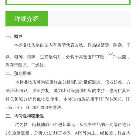
详细介绍
一、概述
本标准物质采自国内有典型代表区域。样品经筛选、除杂、干
60
燥、粗碎、细碎，过筛混匀后，分装于高密度
PET
瓶，
Co
灭菌，
保存于阴凉、干燥处。
二、预期用途
本标准物质可为固废样品分析测试的量值溯源、仪器校准、方
法验证
/
确认、质量控制、能力比对等提供相应的支持，也可供其它
相关领域分析类似物质使用。本标准物质适用于
HJ 781-2016
、
HJ
766-2015
、
HJ 702-2014
等方法。
三、
均匀性和稳定性
均匀性：随机抽取
30
个包装单元，从瓶中样品的不同部位进行
2
次重复测量，分析方法以
ICP-MS
、
AFS
等为主，经检验，样品均