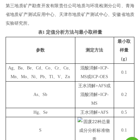
第三地质矿产勘查开发有限责任公司地质与环境检测分公司、青海
省地质矿产测试应用中心、天津市地质矿产测试中心、安徽省地质
实验研究所。
定值分析方法与最小取样量
表
1
最小取
参数
测定方法
样量
（
g
）
Ag
、
Ba
、
Be
、
Cd
、
Co
、
Cr
、
Cu
、
混酸消解
+
ICP-
0.1
Mn
、
Mo
、
Ni
、
Pb
、
Tl
、
V
、
Zn
MS
或
ICP-OES
王水消解
+
AFS
或
As
、
Sb
混酸消解
+
ICP-
0.2
MS
Hg
、
Se
王水消解
+
AFS
0.5
S
0.1