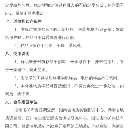
定度
由
均匀性、稳定性和定值过程引入的不确定度
合成
，包含因子
k
=2
。量值汇总见
表
2
。
七
、运输
和贮存条件
1
、本标准物质包装为
PET
塑料瓶，包装规格为
50 g/
瓶，发放
给用户时，样品可用普通快递进行运输。
2
、样
品应
保存于阴凉、干燥、通风处。
八、使用说明
1
、样品未开封前存储于阴凉、干燥
条
件下，开封使用后，置
于干燥器中，防止受潮。
2
、用洁净的工具取用标准物质样品，取出的样品不可倒回。
3
、本标准物质样品可直接使用，不需要再做进一步处理，如
研磨、烘干等。
九
、合作定值单位
湖南省矿产资源调查所、湖南省地质实验测试中心、湖南省地
质调查所、四川省自然资源实验测试研究中心、浙江省地矿科技有
限公司、甘肃省地质矿产勘查开发局第三地质矿产勘查院、内蒙古