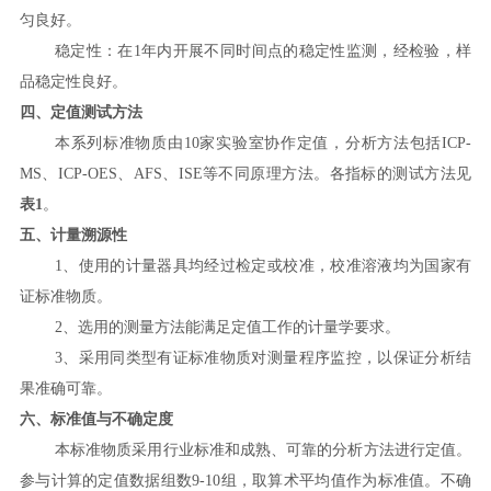
匀良好。
稳定性：在
1
年内开展不同时间点的稳定性监测，经检验，样
品
稳定性良好
。
四、定值测试
方法
本系列标准物质由
10
家
实验室
协作定值
，分析方法包括
ICP-
MS
、
ICP-OES
、
AFS
、
ISE
等不同原理方法。
各指标
的测试方法
见
表
1
。
五
、
计量
溯源性
1
、使用的计量器具均经过检定或校准，校准溶液均为国家有
证标准物质。
2
、选用的测量方法能满足定值工作的计量学要求。
3
、采用同类型有证标准物质对测量程序监控，以保证分析结
果准确可靠。
六
、标准值与不确定度
本标准物质采用行业标准和成熟、可靠的分析方法
进行
定值。
参与计算的定值数据组数
9
-1
0
组，取算术平均值作
为标准值。不确