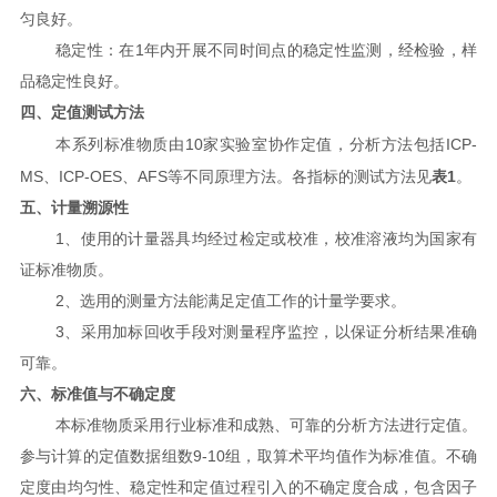
匀良好。
1
稳定性：在
年内开展不同时间点的稳定性监测，经检验，样
品稳定性良好。
四、定值测试方法
10
ICP-
本系列标准物质由
家实验室协作定值，分析方法包括
MS
ICP-OES
AFS
1
、
、
等不同原理方法。各指标的测试方法见
表
。
五、计量溯源性
1
、使用的计量器具均经过检定或校准，校准溶液均为国家有
证标准物质。
2
、选用的测量方法能满足定值工作的计量学要求。
3
、采用加标回收手段对测量程序监控，以保证分析结果准确
可靠。
六、标准值与不确定度
本标准物质采用行业标准和成熟、可靠的分析方法进行定值。
9-10
参与计算的定值数据组数
组，取算术平均值作为标准值。不确
定度由均匀性、稳定性和定值过程引入的不确定度合成，包含因子