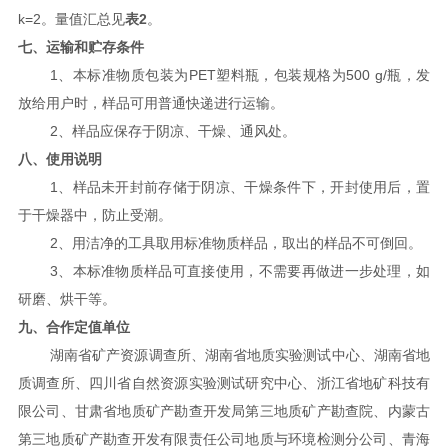
k
=2
2
。量值汇总见
表
。
七、运输和贮存条件
1
PET
500 g/
、本标准物质包装为
塑料瓶，包装规格为
瓶，发
放给用户时，样品可用普通快递进行运输。
2
、样品应保存于阴凉、干燥、通风处。
八、使用说明
1
、样品未开封前存储于阴凉、干燥
条件下，开封使用后，置
于干燥器中，防止受潮。
2
、用洁净的工具取用标准物质样品，取出的样品不可倒回。
3
、本标准物质样品可直接使用，不需要再做进一步处理，如
研磨、烘干等。
九、合作定值单位
湖南省矿产资源调查所、湖南省地质实验测试中心、湖南省地
质调查所、四川省自然资源实验测试研究中心、浙江省地矿科技有
限公司、甘肃省地质矿产勘查开发局第三地质矿产勘查院、内蒙古
第三地质矿产勘查开发有限责任公司地质与环境检测分公司、青海