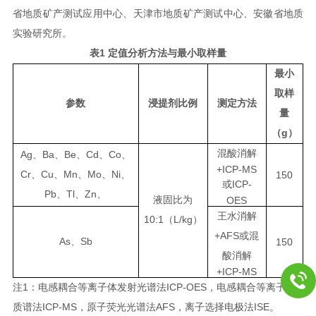
省地质矿产测试应用中心、天津市地质矿产测试中心、安徽省地质
实验研究所。
1
表
定值分析方法与最小取样量
最小
取样
参数
浸提剂比例
测定方法
量
g
（
）
混酸消解
Ag
Ba
Be
Cd
Co
、
、
、
、
、
+ICP-MS
Cr
Cu
Mn
Mo
Ni
、
、
、
、
、
150
ICP-
或
Pb
Tl
Zn
、
、
、
液固比为
OES
王水消解
10:1
L/kg
（
）
+AFS
或混
As
Sb
、
150
酸消解
+ICP-MS
1
ICP-OES
注
：电感耦合等离子体发射光谱法
，电感耦合等离子体
ICP-MS
AFS
ISE
质谱法
，原子荧光光谱法
，离子
选择电极法
。