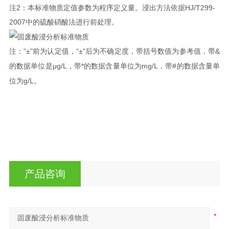
2
HJ/T299-
注
：本标准物质定值参数为程序定义量。浸出方法依据
2007
中的硫酸硝酸法进行前处理。
“±"
“±"
&
注：
前为认定值，
后为不确定度，带括号数值为参考值，带
μg/L
*
mg/L
#
的数据单位是
，带
的数据含量单位为
，带
的数据含量单
g/L
位为
。
产品咨询