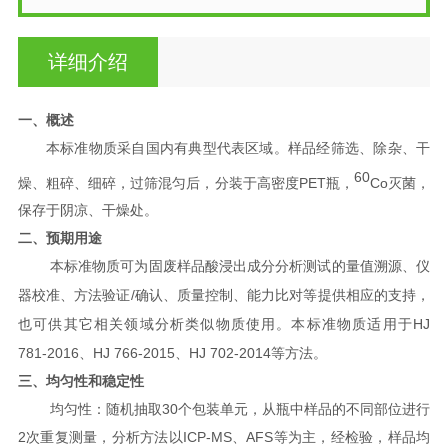
详细介绍
一、概述
本标准物质采自国内有典型代表区域。样品经筛选、除杂、干
60
PET
Co
燥、粗碎、细碎，过筛混匀后，分装于高密度
瓶，
灭菌，
保存于阴凉、干燥处。
二、预期用途
本标准物质可为固废样品酸浸出成分分析测试的量值溯源、仪
/
器校准、方法验证
确认、质量控制、能力比对等提供相应的支持，
HJ
也可供其它相关领域分析类似物质使用。本标准物质适用于
781-2016
HJ 766-2015
HJ 702-2014
、
、
等方法。
三、均匀性和稳定性
30
均匀性：随机抽取
个包装单元，从瓶中样品的不同部位进行
2
ICP-MS
AFS
次重复测量，分析方法以
、
等为主，经检验，样品均