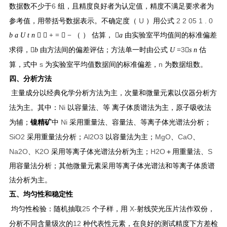
6
数据数不少于
组，且精度良好者为认定值，精度不满足要求者为
U
2 2 05 1 . 0
参考值，用带括号数据表示。不确定度（
）用公式
b a
U t
n
  + = 
−
（ ）
估算，

a
由实验室平均值间的标准偏差
3
求得，

b
由方法间的偏差评估；方法单一时由公式
U
=

s n
估
s
n
算，式中
为实验室平均值数据间的标准偏差，
为数据组数。
四、分析方法
主量成分以经典化学分析方法为主，次量和微量元素以仪器分析方
Ni
法为主。其中：
以容量法、等 离子体质谱法为主，原子吸收法
Ni
为辅；
镍精矿
中
采用重量法、容量法、等离子体光谱法分析；
SiO
2
Al
2
O
3
MgO
CaO
采用重量法分析；
以容量法为主；
、
、
Na
2
O
K
2
O
H
2
O
S
、
采用等离子体光谱法分析为主；
＋
用重量法、
用容量法分析；其他微量元素采用等离子体光谱法和等离子体质谱
法分析为主。
五、均匀性和稳定性
25
X-
均匀性检验：随机抽取
个子样，用
射线荧光压片法作双份，
12
分析不同含量级次的
种代表性元素，在良好的测试精度下方差检