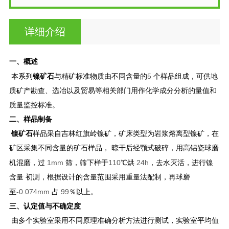
详细介绍
一、概述
5
本系列
镍矿石
与精矿标准物质由不同含量的
个样品组成，可供地
质矿产勘查、选冶以及贸易等相关部门用作化学成分分析的量值和
质量监控标准。
二、样品制备
镍矿石
样品采自吉林红旗岭镍矿，矿床类型为岩浆熔离型镍矿，在
矿区采集不同含量的矿石样品， 晾干后经颚式破碎，用高铝瓷球磨
1mm
110
24h
机混磨，过
筛，筛下样于
℃烘
，去水灭活，进行镍
含量 初测，根据设计的含量范围采用重量法配制，再球磨
-0.074mm
99
至
占
％以上。
三、认定值与不确定度
由多个实验室采用不同原理准确分析方法进行测试，实验室平均值