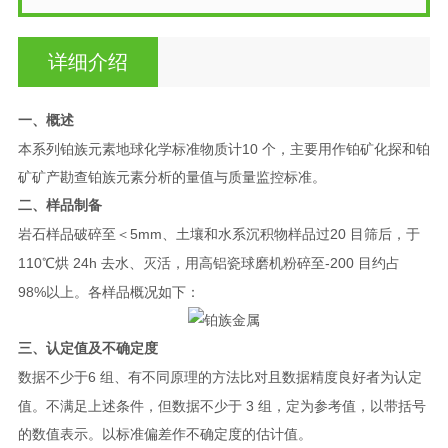
详细介绍
一、概述
10
本系列铂族元素地球化学标准物质计
个，主要用作铂矿化探和铂
矿矿产勘查铂族元素分析的量
值与质量监控标准。
二、样品制备
5mm
20
岩石样品破碎至＜
、土壤和水系沉积物样品过
目筛后，于
110
24h
-200
℃烘
去水、灭活，用高铝
瓷球磨机粉碎至
目约占
98%
以上。各样品概况如下：
三、认定值及不确定度
6
数据不少于
组、有不同原理的方法比对且数据精度良好者为认定
3
值。不满足上述条件，但数
据不少于
组，定为参考值，以带括号
的数值表示。以标准偏差作不确定度的估计值。