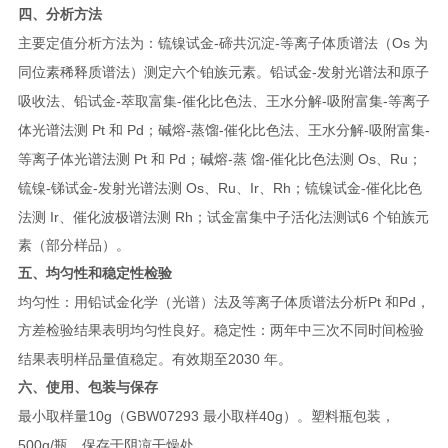
四、分析方法
-
-
Os
主要定值分析方法为：锍镍试金
碲共沉淀
等离子体质谱法（
为
-
同位素稀释质谱法）测定六个铂
族元素。铅试金
发射光谱法和原子
-
-
-
-
吸收法、铅试金
萃取富集
催化比色法、王水分解
吸附富集
等离子
Pt
Pd
-
-
-
-
体光谱法测
和
；碱熔
蒸馏
催化比色法、王水分解
吸附富集
Pt
Pd
-
-
Os
Ru
等离子体光谱法测
和
；碱熔
蒸
馏
催化比色法测
、
；
-
-
Os
Ru
Ir
Rh
-
锍镍
锑试金
发射光谱法测
、
、
、
；锍镍试金
催化比色
Ir
Rh
6
法测
、催
化波极谱法测
；试金富集中子活化法测试
个铂族元
素（部分样品）。
五、均匀性和稳定性检验
Pt
Pd
均匀性：用铅试金化学（光谱）法及等离子体质谱法分析
和
，
方差检验结果表明均匀性良好。
稳定性：两年中三次不同时间检验
2030
结果表明样品量值稳定。有效期至
年。
六、使用、包装与保存
10g
GBW07293
40g
最小取样量
（
最小取样
）。塑料瓶包装，
500g/
瓶。保存于阴凉干燥处。