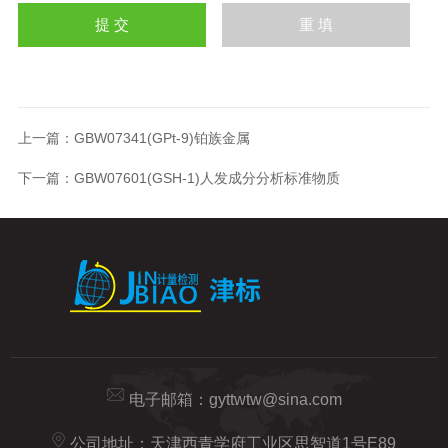
上一篇：
GBW07341(GPt-9)铂族金属
下一篇：
GBW07601(GSH-1)人发成分分析标准物质
电子邮箱：
gyttwtw@sina.com
公司地址：天津西青学府工业区思智道1号E89