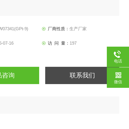
07341(GPt-9)
厂商性质：
生产厂家
6-07-16
访 问 量：
197
电话
品咨询
联系我们
微信