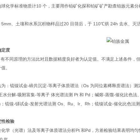
10
地球化学标准物质计
个，主要用作铂矿化探和铂矿矿产勘查铂族元素分
5mm
20
110
24h
＜
、土壤和水系沉积物样品过
目筛后，于
℃烘
去水、灭
确定度
、有不同原理的方法比对且数据精度良好者为认定值。不满足上述条件，
计值。
-
-
Os
法为：锍镍试金
碲共沉淀
等离子体质谱法（
为同位素稀释质谱法）测
-
-
Pt
Pd
-
-
王水分解
吸附富集
等离子
体光谱法测
和
；碱熔
蒸馏
催化比色法
u
-
-
Os
Ru
Ir
Rh
-
；锍镍
锑试金
发射光谱法测
、
、
、
；锍镍试金
催化比色法
定性检验
Pt
Pd
金化学（光谱）法及等离子体质谱法分析
和
，方差检验结果表明均匀
30
年。