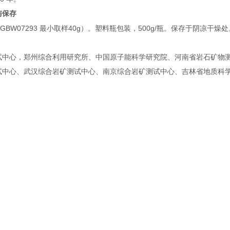
与保存
GBW07293
40g
500g/
（
最小取样
）。塑料瓶包装，
瓶。保存于阴凉干燥处
试中心，郑州综合利用研究所、中国原子能科学研究院、河南省岩石矿物
试中心、武汉综合岩矿测试中
心、南京综合岩矿测试中心、吉林省地质科