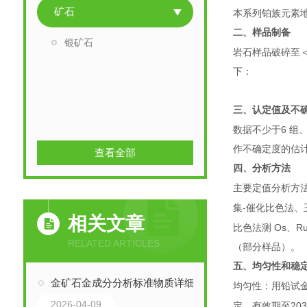
矿石
本系列铂族元素
二、样品制备
银矿石
岩石样品破碎至
下：
三、认定值及不
6
数据不少于
组
作不确定度的估
查看全部
四、分析方法
主要定值分析方
-
集
催化比色法、
相关文章
Os
R
比色法测
、
RELATED ARTICLES
（部分样品）。
五、均匀性和稳
金矿石金成分分析标准物质详细介绍
均匀性：用铅试
2026-04-09
20
定。有效期至