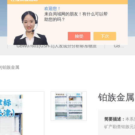
欢迎您！
来自局域网的朋友！有什么可以帮
助您的吗？
GBW07601(GSH-1)人发成分分析标准物质
GBW07342(GPt-10)铂族金属
-9)铂族金属
铂族金属
简要描述：
本系
矿产勘查铂族元