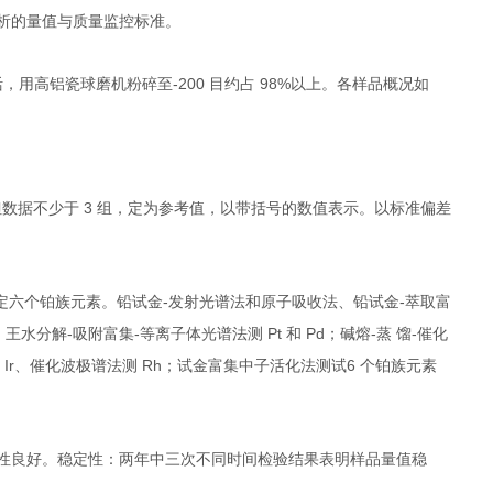
析的量
值与质量监控标准。
-200
98%
活，用高铝
瓷球磨机粉碎至
目约占
以上。各样品概况如
3
但数
据不少于
组，定为参考值，以带括号的数值表示。以标准偏差
-
-
定六个铂
族元素。铅试金
发射光谱法和原子吸收法、铅试金
萃取富
-
-
Pt
Pd
-
-
、王水分解
吸附富集
等离子体光谱法测
和
；碱熔
蒸
馏
催化
Ir
Rh
6
测
、催
化波极谱法测
；试金富集中子活化法测试
个铂族元素
性良好。
稳定性：两年中三次不同时间检验结果表明样品量值稳