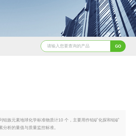
GBW07341(GPt-9)铂族金属
GBW0
列铂族元素地球化学标准物质计10 个，主要用作铂矿化探和铂矿
素分析的量值与质量监控标准。