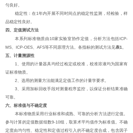
匀良好。
1
稳定性：在
年内开展不同时间点的稳定性监测，经检验，样
品稳定性良好。
四、定值测试方法
10
ICP-
本系列标准物质由
家实验室协作定值，分析方法包括
MS
ICP-OES
AFS
1
、
、
等不同原理方法。各指标的测试方法见
表
。
五、计量溯源性
1
、使用的计量器具均经过检定或校准，校准溶液均为国家有
证标准物质。
2
、选用的测量方法能满足定值工作的计量学要求。
3
、采用加标回收手段对测量程序监控，以保证分析结果准确
可靠。
六、标准值与不确定度
本标准物质采用行业标准和成熟、可靠的分析方法进行定值。
9-10
参与计算的定值数据组数
组，取算术平均值作为标准值。不确
定度由均匀性、稳定性和定值过程引入的不确定度合成，包含因子