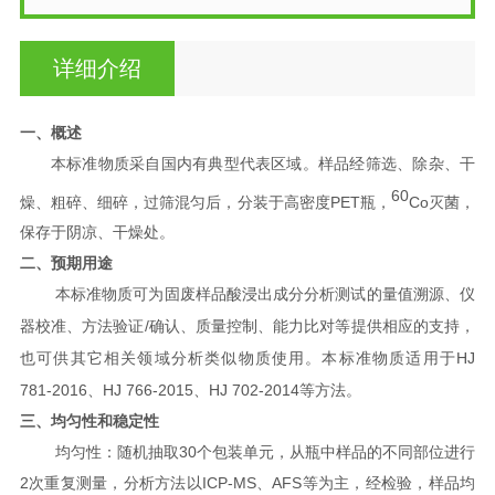
详细介绍
一、概述
本标准物质采自国内有典型代表区域。样品经筛选、除杂、干
60
PET
Co
燥、粗碎、细碎，过筛混匀后，分装于高密度
瓶，
灭菌，
保存于阴凉、干燥处。
二、预期用途
本标准物质可为固废样品酸浸出成分分析测试的量值溯源、仪
/
器校准、方法验证
确认、质量控制、能力比对等提供相应的支持，
HJ
也可供其它相关领域分析类似物质使用。本标准物质适用于
781-2016
HJ 766-2015
HJ 702-2014
、
、
等方法。
三、均匀性和稳定性
30
均匀性：随机抽取
个包装单元，从瓶中样品的不同部位进行
2
ICP-MS
AFS
次重复测量，分析方法以
、
等为主，经检验，样品均