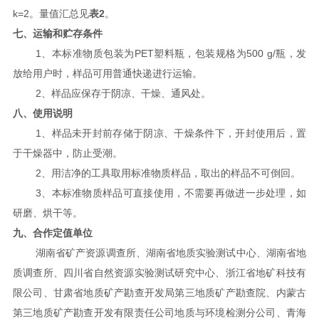
k
=2
2
。量值汇总见
表
。
七、运输和贮存条件
1
PET
500 g/
、本标准物质包装为
塑料瓶，包装规格为
瓶，发
放给用户时，样品可用普通快递进行运输。
2
、样品应保存于阴凉、干燥、通风处。
八、使用说明
1
、样品未开封前存储于阴凉、干燥
条件下，开封使用后，置
于干燥器中，防止受潮。
2
、用洁净的工具取用标准物质样品，取出的样品不可倒回。
3
、本标准物质样品可直接使用，不需要再做进一步处理，如
研磨、烘干等。
九、合作定值单位
湖南省矿产资源调查所、湖南省地质实验测试中心、湖南省地
质调查所、四川省自然资源实验测试研究中心、浙江省地矿科技有
限公司、甘肃省地质矿产勘查开发局第三地质矿产勘查院、内蒙古
第三地质矿产勘查开发有限责任公司地质与环境检测分公司、青海