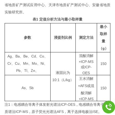
省地质矿产测试应用中心、天津市地质矿产测试中心、安徽省地质
实验研究所。
1
表
定值分析方法与最小取样量
最小
取样
参数
浸提剂比例
测定方法
量
g
（
）
混酸消解
Ag
Ba
Be
Cd
Co
、
、
、
、
、
+ICP-MS
Cr
Cu
Mn
Mo
Ni
、
、
、
、
、
150
ICP-
或
Pb
Tl
Zn
、
、
、
液固比为
OES
王水消解
10:1
L/kg
（
）
+AFS
或混
As
Sb
、
150
酸消解
+ICP-MS
1
ICP-OES
注
：电感耦合等离子体发射光谱法
，电感耦合等离子体
ICP-MS
AFS
ISE
质谱法
，原子荧光光谱法
，离子
选择电极法
。