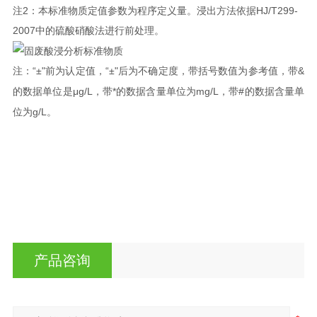
2
HJ/T299-
注
：本标准物质定值参数为程序定义量。浸出方法依据
2007
中的硫酸硝酸法进行前处理。
“±"
“±"
&
注：
前为认定值，
后为不确定度，带括号数值为参考值，带
μg/L
*
mg/L
#
的数据单位是
，带
的数据含量单位为
，带
的数据含量单
g/L
位为
。
产品咨询