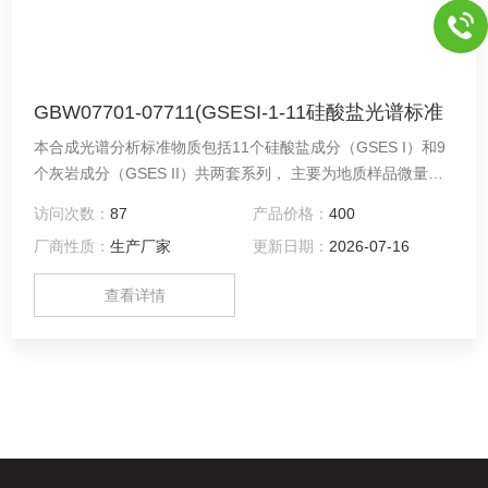
GBW07701-07711(GSESI-1-11硅酸盐光谱标准
本合成光谱分析标准物质包括11个硅酸盐成分（GSES I）和9
个灰岩成分（GSES II）共两套系列， 主要为地质样品微量元
素的光谱分析设计，可供各类光谱分析方法作校正标准使用，
访问次数：
87
产品价格：
400
以克服长期以来由于标准不统一而造成的系统偏倚。标准的量
厂商性质：
生产厂家
更新日期：
2026-07-16
值准确可靠，大部分元素的含量范围达三个数量级次，基体成
分有代表性，亦可供其它多元素仪器分析方法作校正标准使
查看详情
用。