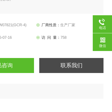
07821(GCR-4)
厂商性质：
生产厂家
电话
6-07-16
访 问 量：
758
微信
品咨询
联系我们