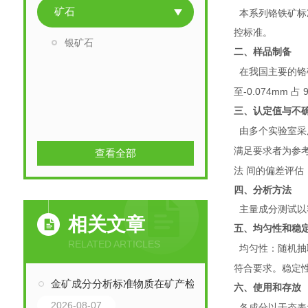
矿石
本系列铬铁矿标
控标准。
银矿石
二、样品制备
在我国主要的铬
-0.074mm
至
占
三、认定值与不
由多个实验室采
满足要求者为参
查看全部
法 间的偏差评
四、分析方法
主量成分测试以
相关文章
五、均匀性和稳
RELATED ARTICLES
均匀性：随机
符合要求。稳定
金矿成分分析标准物质在矿产检测中的应用与价值探析
六、使用和存放
2026-08-07
各成分以干态表