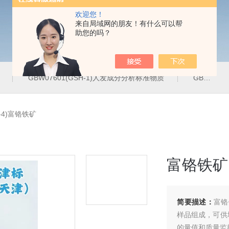
欢迎您！
来自局域网的朋友！有什么可以帮
助您的吗？
GBW07601(GSH-1)人发成分分析标准物质
GBW07342(GPt-10)铂族金属
R-4)富铬铁矿
富铬铁矿
简要描述：
富铬
样品组成，可供
的量值和质量监