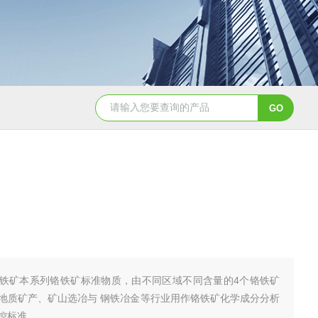
GBW07341(GPt-9)铂族金属
GBW0
铁矿本系列铬铁矿标准物质，由不同区域不同含量的4个铬铁矿
地质矿产、矿山选冶与 钢铁冶金等行业用作铬铁矿化学成分分析
控标准。