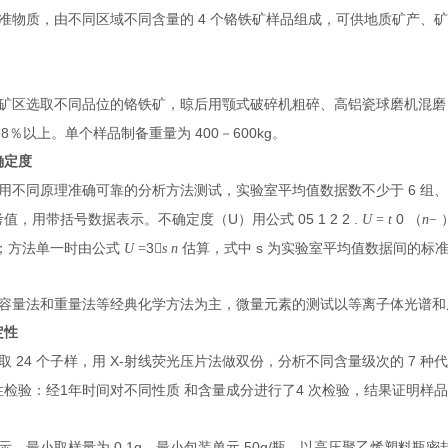
4
准物质，由不同区域不同含量的
个铬铁矿样品组成，可供地质矿产、
矿区选取不同品位的铬铁矿，晾后用颚式破碎机粗碎、高铝瓷球磨机混磨
98
400
600kg
％以上。单个样品制备重量为
－
。
确定度
6
用不同原理准确可靠的分析方法测试，实验室平均值数据数不少于
组、
U
05 1 2 2 .
0
考值，用带括号数据表示。不确定度（
）用公式
U
=
t
（
n
−
3
s
估；方法单一时由公式
U
=

s n
估算，式中
为实验室平均值数据间的标
容量法和重量法等经典化学方法为主，微量元素的测试以等离子体光谱和
定性
24
X-
7
抽取
个子样，用
射线荧光压片法做双份，分析不同含量级次的
种代
1
4
性检验：经
年时间对不同性质 和含量成分进行了
次检验，结果证明样
0.1g
50g/
示，最小取样量为
，最小包装单元
瓶。以高压聚乙烯塑料瓶密