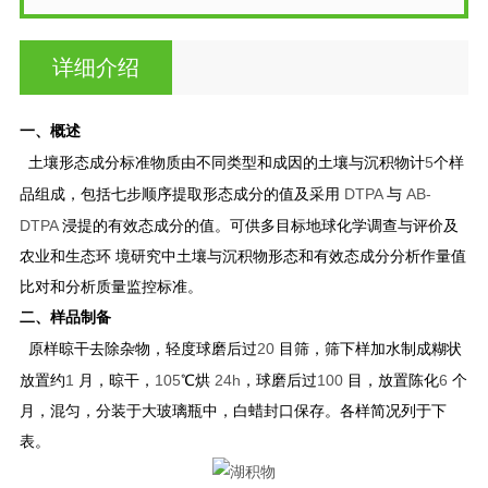
详细介绍
一、概述
5
土壤形态成分标准物质由不同类型和成因的土壤与沉积物计
个样
DTPA
AB-
品组成，包括七步顺序提取形态成分的值及采用
与
DTPA
浸提的有效态成分的值。可供多目标地球化学调查与评价及
农业和生态环 境研究中土壤与沉积物形态和有效态成分分析作量值
比对和分析质量监控标准。
二、样品制备
20
原样晾干去除杂物，轻度球磨后过
目筛，筛下样加水制成糊状
1
105
24h
100
6
放置约
月，晾干，
℃烘
，球磨后过
目，放置陈化
个
月，混匀，分装于大玻璃瓶中，白蜡封口保存。各样简况列于下
表。