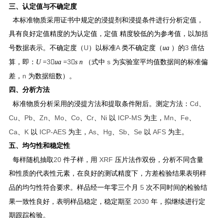
三、认定值与不确定度
本标准物质采用证书中规定的浸提剂和浸提条件进行分析定值，
具有良好定值精度的为认定值，定值 精度较低的为参考值，以加括
U
A
3
号数据表示。不确定度（
）以标准
类不确定度（
u
a
）的
倍估
3
3
s
算，即：
U
=

u
a
=

s n
（式中
为实验室平均值数据间的标准偏
n
差，
为数据组数）。
四、分析方法
Cd
标准物质分析采用的浸提方法和提取条件附后。测定方法：
、
Cu
Pb
Zn
Mo
Co
Cr
Ni
ICP-MS
Mn
Fe
、
、
、
、
、
、
以
为主，
、
、
Ca
K
ICP-AES
As
Hg
Sb
Se
AFS
、
以
为主，
、
、
、
以
为主。
五、均匀性和稳定性
20
XRF
每样随机抽取
件子样，用
压片法作双份，分析不同含量
和性质的代表性元素，在良好的测试精度下，方差检验结果表明样
5
品的均匀性符合要求。样品经一年零三个月
次不同时间的检验结
2030
果一致性良好，表明样品稳定，稳定期至
年，拟继续进行定
期跟踪检验。