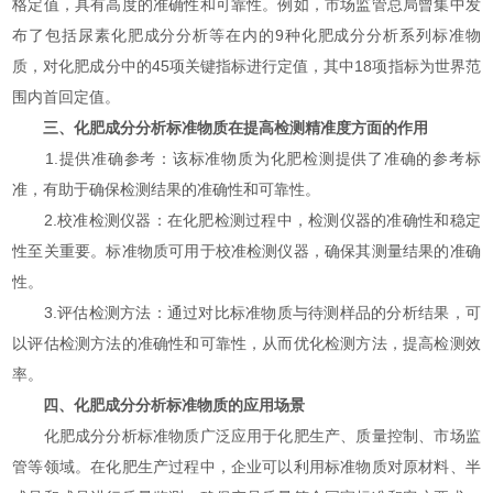
格定值，具有高度的准确性和可靠性。例如，市场监管总局曾集中发
布了包括尿素化肥成分分析等在内的9种化肥成分分析系列标准物
质，对化肥成分中的45项关键指标进行定值，其中18项指标为世界范
围内首回定值。
三、化肥成分分析标准物质在提高检测精准度方面的作用
1.提供准确参考：该标准物质为化肥检测提供了准确的参考标
准，有助于确保检测结果的准确性和可靠性。
2.校准检测仪器：在化肥检测过程中，检测仪器的准确性和稳定
性至关重要。标准物质可用于校准检测仪器，确保其测量结果的准确
性。
3.评估检测方法：通过对比标准物质与待测样品的分析结果，可
以评估检测方法的准确性和可靠性，从而优化检测方法，提高检测效
率。
四、化肥成分分析标准物质的应用场景
化肥成分分析标准物质广泛应用于化肥生产、质量控制、市场监
管等领域。在化肥生产过程中，企业可以利用标准物质对原材料、半