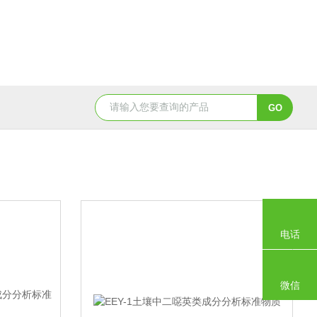
GBW07341(GPt-9)铂族金属
GBW0
电话
微信