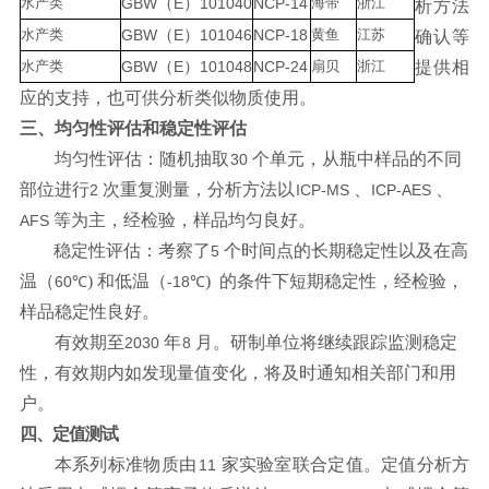
水产类
GBW
（
E
）
101040
NCP
-14
海带
浙江
析方法
水产类
GBW
（
E
）
101046
NCP
-18
黄鱼
江苏
确认等
水产类
GBW
（
E
）
101048
NCP
-24
扇贝
浙江
提供相
应的支持，也可供分析类似物质使用。
三、均匀性评估和稳定性评估
均匀性评估：随机抽取
个单元，从瓶中
样品的不同
30
部位进行
次重复测
量，分析方法以
、
、
2
ICP-MS
ICP-AES
等为主，经检验，样品均匀良好。
AFS
稳定性评估：考察了
个时间点的长期稳定性以及在高
5
温（
) 和低温
（
)
的条件下短期稳定性，经检验，
60℃
-18℃
样品稳定性良好。
有效期至
年
月。研制单位将继续跟踪监
测稳定
2030
8
性，有效期内如发现
量值变化，将及时通知相关部门和用
户。
四、定值测试
本系列标准物质由
家实验室联合定值。定值分析方
11