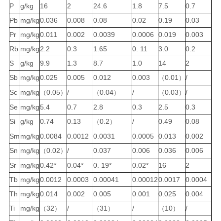
P
g/
kg
16
2
24.6
1.8
7.5
0.7
Pb
mg/kg
0.036
0.008
0.08
0.02
0.19
0.03
Pr
mg/kg
0.011
0.002
0.0039
0.0006
0.019
0.003
Rb
mg/kg
2.2
0.3
1.65
0.
11
3.0
0.2
S
g/
kg
9.9
1.3
8.7
1.0
14
2
Sb
mg/kg
0.025
0.005
0.012
0.003
0.01
/
（
）
Sc
mg/kg
0.05
/
0.04
/
0.03
/
（
）
（
）
（
）
Se
mg/kg
5.4
0.7
2.8
0.3
2.5
0.3
Si
g/
kg
0.74
0.13
0.2
/
0.49
0.08
（
）
Sm
mg/kg
0.0084
0.0012
0.0031
0.0005
0.013
0.002
Sn
mg/kg
0.02
/
0.037
0.006
0.036
0.006
（
）
Sr
mg/kg
0.42*
0.04*
0.
19*
0.02*
16
2
Tb
mg/kg
0.0012
0.0003
0.00041
0.00012
0.0017
0.0004
Th
mg/kg
0.014
0.002
0.005
0.001
0.025
0.004
Ti
mg/kg
32
/
31
/
10
/
（
）
（
）
（
）