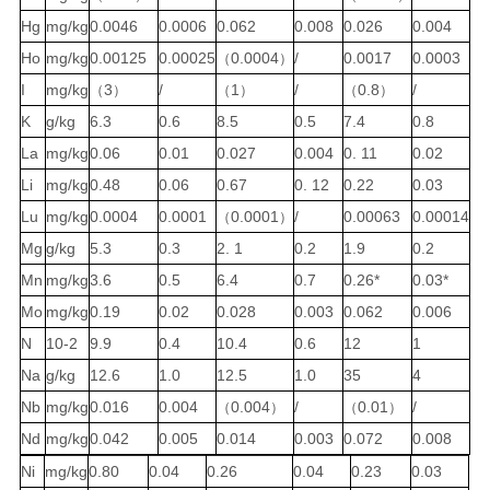
Hg
mg/kg
0.0046
0.0006
0.062
0.008
0.026
0.004
Ho
mg/kg
0.00125
0.00025
0.0004
/
0.0017
0.0003
（
）
I
mg/kg
3
/
1
/
0.8
/
（
）
（
）
（
）
K
g/
kg
6.3
0.6
8.5
0.5
7.4
0.8
La
mg/kg
0.06
0.01
0.027
0.004
0.
11
0.02
Li
mg/kg
0.48
0.06
0.67
0.
12
0.22
0.03
Lu
mg/kg
0.0004
0.0001
0.0001
/
0.00063
0.00014
（
）
Mg
g/
kg
5.3
0.3
2.
1
0.2
1.9
0.2
Mn
mg/kg
3.6
0.5
6.4
0.7
0.26*
0.03*
Mo
mg/kg
0.19
0.02
0.028
0.003
0.062
0.006
N
10
-2
9.9
0.4
10.4
0.6
12
1
Na
g/
kg
12.6
1.0
12.5
1.0
35
4
Nb
mg/kg
0.016
0.004
0.004
/
0.01
/
（
）
（
）
Nd
mg/kg
0.042
0.005
0.014
0.003
0.072
0.008
Ni
mg/kg
0.80
0.04
0.26
0.04
0.23
0.03