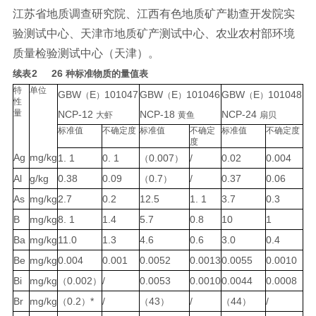
江苏省地质调查研究院、江西有色地质矿产勘查开发院实
验测试中心、天津市地质矿产测试中心、农
业农村部环境
质量检验测试中心（天津）。
2 26
续表
种标准物质的量值表
特
单位
GBW
E
101047
GBW
E
101046
GBW
E
101048
（
）
（
）
（
）
性
量
NCP-12
NCP-18
NCP-24
大虾
黄鱼
扇贝
标准值
不确定度
标准值
不确定
标准值
不确定度
度
Ag
mg/kg
1.
1
0.
1
0.007
/
0.02
0.004
（
）
Al
g/
kg
0.38
0.09
0.7
/
0.37
0.06
（
）
As
mg/kg
2.7
0.2
12.5
1.
1
3.7
0.3
B
mg/kg
8.
1
1.4
5.7
0.8
10
1
Ba
mg/kg
11.0
1.3
4.6
0.6
3.0
0.4
Be
mg/kg
0.004
0.001
0.0052
0.0013
0.0055
0.0010
Bi
mg/kg
0.002
/
0.0053
0.0010
0.0044
0.0008
（
）
Br
mg/kg
0.2
*
/
43
/
44
/
（
）
（
）
（
）