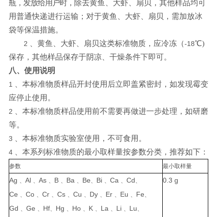
瓶，发放给用户时，
除去黄鱼、大虾、扇贝，其他样品均可
用普通快递进行运输；对于黄鱼、
大虾、
扇贝，需加放冰
袋等保温措施。
、黄鱼、大虾、扇贝这类标准物质，应冷冻（
℃)
2
-18
保存，其他样品保存
于阴凉、干燥条件下即可。
八、使用说明
、本标准物质样品开封使用后立即盖紧密封，如发现霉变
1
应停止使用。
、本标准物质样品使用前不需要再做进一步处理，
如研磨
2
等。
、本标准物质实验室使用，不可食用。
3
、本系列标准物质的最小取样量按参数分类，
推荐如下：
4
参数
最小取样量
Ag
Al
As
B
Ba
Be
Bi
Ca
Cd
0.3
g
、
、
、
、
、
、
、
、
、
Ce
Co
Cr
Cs
Cu
Dy
Er
Eu
Fe
、
、
、
、
、
、
、
、
、
Gd
Ge
Hf
Hg
Ho
K
La
Li
Lu
、
、
、
、
、
、
、
、
、