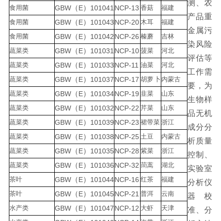
测、农
食用菌
GBW
（
E
）
101041
NCP
-13
香菇
福建
产品重
食用菌
GBW
（
E
）
101043
NCP
-20
木耳
福建
金属污
食用菌
GBW
（
E
）
101042
NCP
-26
榛蘑
吉林
染风
险
蔬菜类
GBW
（
E
）
101031
NCP
-10
菠菜
河北
评估等
蔬菜类
GBW
（
E
）
101033
NCP
-11
油菜
河北
工作需
蔬菜类
GBW
（
E
）
101037
NCP
-17
胡萝
卜
内蒙古
要，为
蔬菜类
GBW
（
E
）
101034
NCP
-19
韭菜
山东
生物样
蔬菜类
GBW
（
E
）
101032
NCP
-22
芹菜
山东
品无机
蔬菜类
GBW
（
E
）
101039
NCP
-23
裙带菜
浙江
成分分
蔬菜类
GBW
（
E
）
101038
NCP
-25
土豆
内蒙古
析质量
蔬菜类
GBW
（
E
）
101035
NCP
-28
紫菜
浙江
控制、
蔬菜类
GBW
（
E
）
101036
NCP
-32
茼蒿
湖北
实验室
茶叶
GBW
（
E
）
101044
NCP
-16
红茶
福建
分析仪
茶叶
GBW
（
E
）
101045
NCP
-21
普洱
云南
器校
水产类
GBW
（
E
）
101047
NCP
-12
大虾
天津
准、分