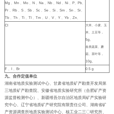
Mg
Mn
Mo
N
Na
Nb
Nd
Ni
P
Pb
、
、
、
、
、
、
、
、
、
、
Pr
Rb
S
Sb
Sc
Se
Si
Sm
Sn
Sr
、
、
、
、
、
、
、
、
、
、
Tb
Th
Ti
Tl
Tm
U
V
Y
Y
b
Zn
、
、
、
、
、
、
、
、
、
、
Cl
大米、小麦、玉
米、土豆等，
5g
。
各类蔬菜、蘑
菇、茶叶等，
10g
。
F
I
Br
0.5
g
、
、
九、合作定值单位
湖南省地质实验测试中心、甘肃省地质矿产勘查开发局第
三地质矿
产勘查院、
安徽省地质实验研究所（合肥矿产资
源监督检测中心）、新疆维吾尔自治区地质局矿产实验研
究中心、辽宁省地质矿产研究院有限责任公司、湖南省矿
产资源调查所地质实验测试中心、核工业二三〇研究所、