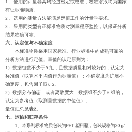
、使用的计量器具均经过检定或校准，校准溶液均为国家
1
有证标准物质。
、选用的测量方法能满足定值工作的计量学要求。
2
、采用同类型有证标准物质对测量程序监控，以保证分析
3
结果
准确可靠。
六、认定值与不确定度
本标准物质采用国家标准、行业标准中的成熟可靠的
分析方法进行
定值。量
值的认定原则为：
）数据组数不少于
组，且数据质量相对较好的，
认定为
1
9
标准值（取算术
平均值作为标准值
）；
不确定度为扩展不
确定度，包含因子取
。
k
=2
）数据分布偏态；或者离散度大，数据组不少于
组的，
2
6
认定为参考值（取
测量数据的中位值）。
量值汇总见
表
。
2
七、运输和贮存条件
、本系列标准物质包装为
塑料瓶，包装规格为
1
PET
30
g/