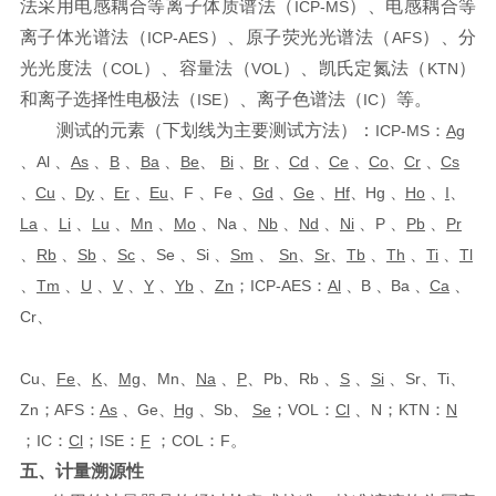
法采用电感耦合等离
子体质谱法（
）、电感耦合等
ICP-MS
离子体光谱法（
）、原
子荧光光谱
法（
）、分
ICP-AES
AFS
光光度法（
）、容量法（
）、凯氏定
氮法（
）
COL
VOL
KTN
和离
子选择性电极法（
）、离子色谱法（
）等。
ISE
IC
测试的元素（下划线为主要测试方法
）：
ICP-MS
：
Ag
、
Al
、
As
、
B
、
Ba
、
Be
、
Bi
、
Br
、
Cd
、
Ce
、
Co
、
Cr
、
Cs
、
Cu
、
Dy
、
Er
、
Eu
、
F
、
Fe
、
Gd
、
Ge
、
Hf
、
Hg
、
Ho
、
I
、
La
、
Li
、
Lu
、
Mn
、
Mo
、
Na
、
Nb
、
Nd
、
Ni
、
P
、
Pb
、
Pr
、
Rb
、
Sb
、
Sc
、
Se
、
Si
、
Sm
、
Sn
、
Sr
、
Tb
、
Th
、
Ti
、
Tl
、
Tm
、
U
、
V
、
Y
、
Yb
、
Zn
；
ICP-AES
：
A
l
、
B
、
Ba
、
Ca
、
Cr
、
Cu
、
Fe
、
K
、
Mg
、
Mn
、
Na
、
P
、
Pb
、
Rb
、
S
、
Si
、
Sr
、
T
i
、
Zn
；
AFS
：
As
、
Ge
、
Hg
、
Sb
、
Se
；
VOL
：
Cl
、
N
；
KTN
：
N
；
IC
：
Cl
；
ISE
：
F
；
COL
：
F
。
五、计量溯源性