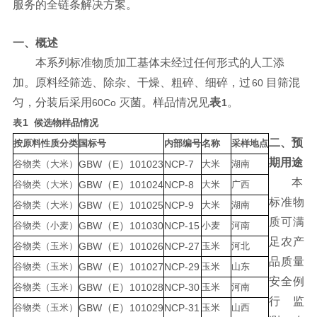
服务的全链条解决方案。
一、概述
本系列标准物质加工基体未经过任何形式的人工添
加。原料经筛选、除杂、
干燥、粗碎、细碎，过
目筛混
60
匀，分装后采用
灭菌。样品情况见
表
。
60
Co
1
1
表
候选物样品情况
二、预
按原料性质分类
国标号
内部编号
名称
采样地点
期用途
谷物类（大米）
GBW
（
E
）
101023
NCP
-7
大米
湖南
本
谷物类（大米）
GBW
（
E
）
101024
NCP
-8
大米
广西
标准物
谷物类（大米）
GBW
（
E
）
101025
NCP
-9
大米
湖南
质可满
谷物类（小麦）
GBW
（
E
）
101030
NCP
-15
小麦
河南
足农产
谷物类（玉米）
GBW
（
E
）
101026
NCP
-27
玉米
河北
品质量
谷物类（玉米）
GBW
（
E
）
101027
NCP
-29
玉米
山东
安全例
谷物类（玉米）
GBW
（
E
）
101028
NCP
-30
玉米
河南
行监
谷物类（玉米）
GBW
（
E
）
101029
NCP
-31
玉米
山西