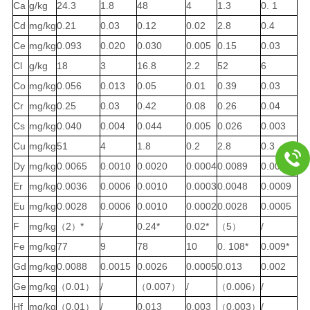
Ca
g/
kg
24.3
1.8
48
4
1.3
0.
1
Cd
mg/kg
0.21
0.03
0.12
0.02
2.8
0.4
Ce
mg/kg
0.093
0.020
0.030
0.005
0.15
0.03
Cl
g/
kg
18
3
16.8
2.2
52
6
Co
mg/kg
0.056
0.013
0.05
0.01
0.39
0.03
Cr
mg/kg
0.25
0.03
0.42
0.08
0.26
0.04
Cs
mg/kg
0.040
0.004
0.044
0.005
0.026
0.003
Cu
mg/kg
51
4
1.8
0.2
2.8
0.3
Dy
mg/kg
0.0065
0.0010
0.0020
0.0004
0.0089
0.0013
Er
mg/kg
0.0036
0.0006
0.0010
0.0003
0.0048
0.0009
Eu
mg/kg
0.0028
0.0006
0.0010
0.0002
0.0028
0.0005
F
mg/kg
2
*
/
0.24*
0.02*
5
/
（
）
（
）
Fe
mg/kg
77
9
78
10
0.
108*
0.009*
Gd
mg/kg
0.0088
0.0015
0.0026
0.0005
0.013
0.002
Ge
mg/kg
0.01
/
0.007
/
0.006
/
（
）
（
）
（
）
Hf
mg/kg
0.01
/
0.013
0.003
0.003
/
（
）
（
）