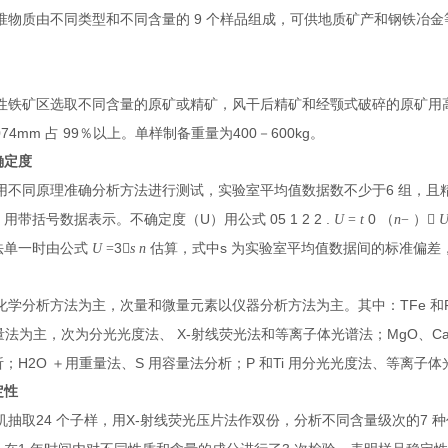
9
准物质由不同类型和不同含量的
个样品组成，可供地质矿产和钢铁冶金
性铁矿区选取不同含量的原矿或精矿，风干后精矿和经颚式破碎的原矿用高
.074mm
99
400
600kg
占
％以上。单样制备重量为
－
。
确定度
6
用不同原理准确分析方法进行测试，实验室平均值数据数不少于
组，且
U
05 1 2 2 .
0
，用带括号数据表示。不确定度（
）用公式
U
=
t
（
n
−
）

3
s
法单一时由公式
U
=

s n
估算，式中
为实验室平均值数据间的标准偏差
TFe
化学分析方法为主，次量和微量元素以仪器分析方法为主。其中：
和
X-
MgO
C
量法为主，次为分光光度法、
射线荧光法和等离子体光谱法；
、
H
2
O
S
P
Ti
析；
＋
用重量法、
用容量法分析；
和
用分光光度法、等离子体
定性
24
X-
7
机抽取
个子样，用
射线荧光压片法作双份，分析不同含量级次的
种