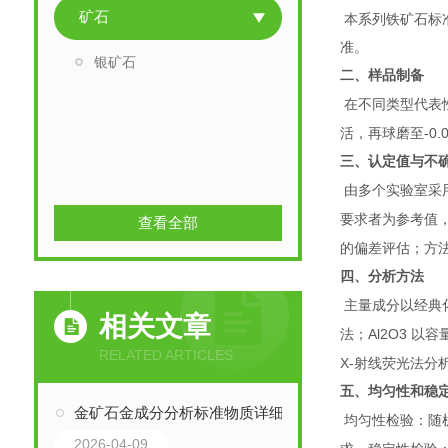
矿石
本系列铁矿石标
准。
银矿石
二、样品制备
在不同类型代表
-0
活，再球磨至
三、认定值与不
由多个实验室采
要求者为参考值
查看全部
的偏差评估；方
四、分析方法
主量成分以经典
相关文章
Al
2
O
3
法；
以容
RELATED ARTICLES
X-
射线荧光法分
五、均匀性和稳
金矿石金成分分析标准物质详细介绍
均匀性检验：随
2026-04-09