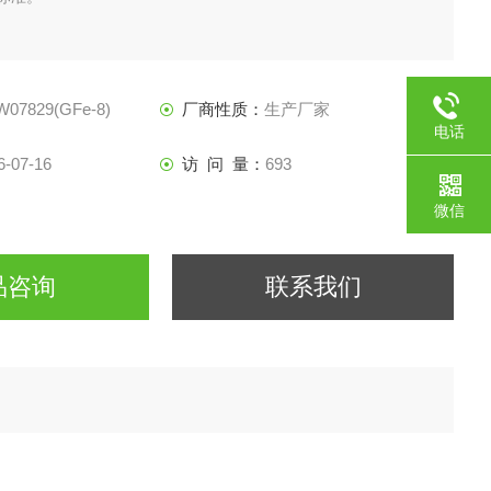
07829(GFe-8)
厂商性质：
生产厂家
电话
6-07-16
访 问 量：
693
微信
品咨询
联系我们