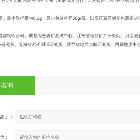
1
3
：在
年时间内对不同性质和含量的成分进行了
次检验，表明样品稳定
0.1g
50g/
示，最小取样量为
，最小包装单元
瓶。以高压聚乙烯塑料瓶密封
首都钢铁公司、成都综合岩矿测试中心、辽宁省地质矿产研究院、河南省
验研究所、青海省岩矿测试研究所、陕西省地质实验研究所、西藏地质中
品咨询
品：
位：