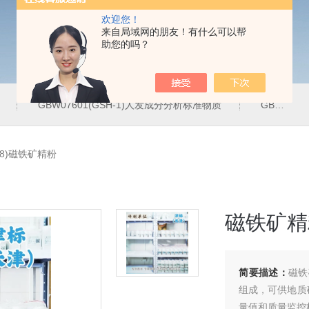
欢迎您！
来自局域网的朋友！有什么可以帮
助您的吗？
GBW07601(GSH-1)人发成分分析标准物质
GBW07342(GPt-10)铂族金属
e-8)磁铁矿精粉
磁铁矿精
简要描述：
磁铁
组成，可供地质
量值和质量监控