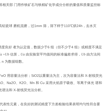
等相关部 门用作铁矿石与铁精矿化学成分分析的量值和质量监控标
1mm
110
24h
铝瓷球 磨机混磨，过
筛，筛下样于
℃烘
，去水灭
6
4
精度良好 者为认定值，数据少于
组（但不少于
组）或精度不满足
U
a
+
U
b
估算，
U
a
由实验室平均值间的标准偏差求得，
U
b
由方法间
n
，
为数据组数。
FeO
SiO
2
X-
用容量法分析；
以重量法为主，次为容量法和
射线荧光
aO
Na
2
O
K
2
O
Mn
Cu
、
、
、
和
采用火焰原子吸收、等离子体光 谱和
X-
光谱法和
射线荧光法分析。
代表性元素，在良好的测试精度下方差检验结果表明均匀性符合要