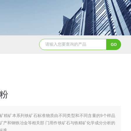
GBW07341(GPt-9)铂族金属
GBW0
粉
矿精矿本系列铁矿石标准物质由不同类型和不同含量的9个样品
矿产和钢铁冶金等相关部 门用作铁矿石与铁精矿化学成分分析的
标准。