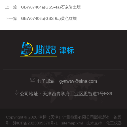
上一篇：
GBW07404a(GSS-4a)石灰岩土壤
下一篇：
GBW07406a(GSS-6a)黄色红壤
电子邮箱：
gyttwtw@sina.com
公司地址：天津西青学府工业区思智道1号E89
Copyright © 2026 津标（天津）计量检测有限公司版权所有
备案
号：津ICP备2023009370号-1
sitemap.xml
技术支持：
化工仪器