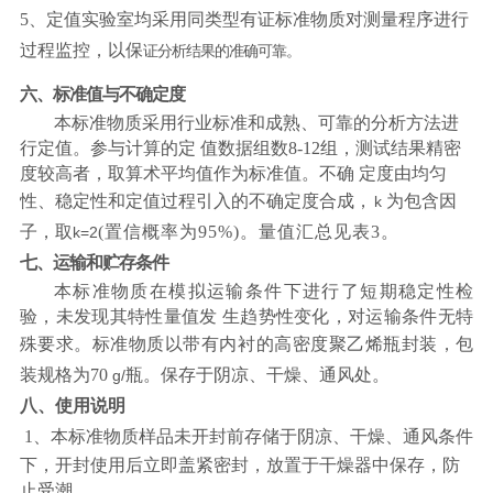
5、
定值实验室均采用同类型有证标准物质对测量程序进行
过程监控，以保
证分析结果的准确可靠。
六、标准值与不确定度
本标准物质采用行业标准和成熟、可靠的分析方法进
行定值。参与计算的定
值数据组数8-12组，测试结果精密
度较高者，取算术平均值作为标准
值。不确
定度由均匀
性、稳定性和定值过程引入的不确定度合成，
为包含因
k
子，取
(置信概率为95%)。量值汇总见表3。
k=2
七、运输和贮存条件
本标准物质在模拟运输条件下进行了短期稳定性检
验，未发现
其特性量值发
生趋势性变化，对运输条件无特
殊要求。标准物质以带有内衬的
高密度聚乙烯瓶
封装，包
装规格为70
瓶。保存于阴凉、干燥、通风处。
g/
八、使用说明
1、本标准物质样品未开封前存储于阴凉、干燥、通风条件
下，开封使用后立即盖紧密封，放置于干燥器中保存，防
止受潮。