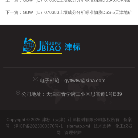
下一篇：
GBW（E）070383土壤成分分析标准物质DSS-5天津地矿
电子邮箱：
gyttwtw@sina.com
公司地址：天津西青学府工业区思智道1号E89
Copyright © 2026 津标（天津）计量检测有限公司版权所有
备案
号：津ICP备2023009370号-1
sitemap.xml
技术支持：
化工仪器
网
管理登陆