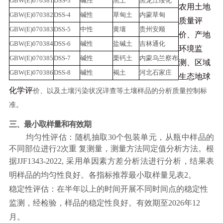
GBW(E)070381
DSS-3
碱性
黑土
黑龙江绥化
农用土地
GBW(E)070382
DSS-4
碱性
草甸土
内蒙草甸
质量评
GBW(E)070383
DSS-5
中性
黄壤
贵州安顺
价、产地
GBW(E)070384
DSS-6
碱性
盐碱土
吉林通化
环境监
GBW(E)070385
DSS-7
碱性
栗钙土
内蒙乌兰察布
测、区域
GBW(E)070386
DSS-8
碱性
褐土
河北石家庄
生态地球
化
学评
价、以及土壤污染状况详查等土壤样品的分析质量控制标
准
。
三、最小取样量和有效期
均匀性评估：随机抽取30个包装单元，从瓶中样品的
不同部位进行2次重
复测量，测量方法同定值分析方法。根
据
JJF
1343-2022, 采用单因素方差分析
法进行分析，结果表
明样品的均匀性良好。各指
标推荐最小取样量见表2。
稳定性评估：在半年以上的时间开展不同时间点的稳定性
监测，经检验，样
品的稳定性良好。有效期至
2026年12
月。