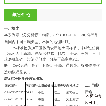
详细介绍
一、
概述
本系列壤成分分析标准物质共8个 (DSS-1~DSS-8),
样品采
自国内不同
土壤类型、不同的地理区域。
本标准物质加工基体为农用地土壤样品，未经过任何
形式的人工添加。样品 经筛选、除杂、干燥、粉碎、再用
球磨机细碎，过筛混匀后，分装于高密度PET
瓶 ，
灭菌，保存于阴凉、干燥、
通风处。标准物质候
Co⁶0
选物概况见表1。
表.1标准物质候选物概况
二、预期
国家编号
内部编号
土壤酸碱度
土壤类型
采样地点
用途
GBW(E)070379
DSS-1
中性
红土
云南保山
本标准物
GBW(E)070380
DSS-2
碱性
潮土
河北廊坊
质可用于