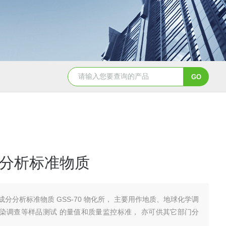
GBW07341(GPt-9)铂族金属
GBW0
分析标准物质
成分分析标准物质 GSS-70 物化所， 主要用作地质、地球化学调
染调查等样品测试 的量值和质量监控标准， 亦可供其它部门分
。