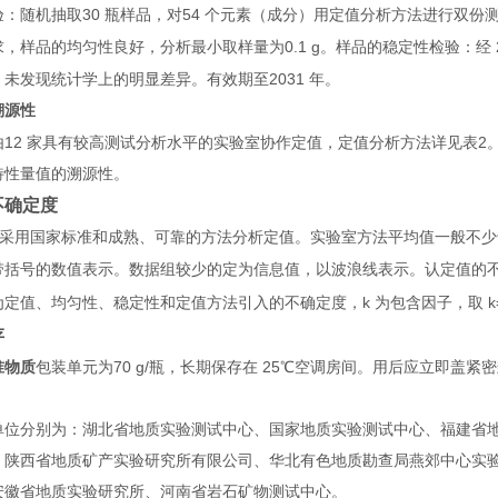
30
54
验：随机抽取
瓶样品，对
个元素（成分）用定值分析方法进行双份
0.1 g
求，样品的均匀性良好，分析最小取样量为
。样品的稳定性检验：经
2031
，未发现统计学上的明显差异。有效期至
年。
溯源性
12
2
由
家具有较高测试分析水平的实验室协作定值，定值分析方法详见表
特性量值的溯源性。
不确定度
采用国家标准和成熟、可靠的方法分析定值。实验室方法平均值一般不少
带括号的数值表示。数据组较少的定为信息值，以波浪线表示。认定值的
k
k
为定值、均匀性、稳定性和定值方法引入的不确定度，
为包含因子，取
存
70 g/
25
准物质
包装单元为
瓶，长期保存在
℃空调房间。用后应立即盖紧密
单位分别为：湖北省地质实验测试中心、国家地质实验测试中心、福建省
、陕西省地质矿产实验研究所有限公司、华北有色地质勘查局燕郊中心实
安徽省地质实验研究所、河南省岩石矿物测试中心。