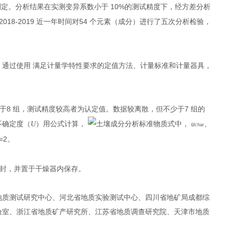
10%
测定。分析结果在实测变异系数小于
的测试精度下，经方差分析
2018-2019
54
近一年时间对
个元素（成分）进行了五次分析检验，
。通过使用 满足计量学特性要求的定值方法、计量标准和计量器具，
8
7
于
组，测试精度较高者为认定值。数据较离散，但不少于
组的
不确定度（
U
）用公式计算，
式中，
u
、
char
=2
。
封，并置于干燥器内保存。
地质测试研究中心、河北省地质实验测试中心、四川省地矿局成都综
验室、浙江省地质矿产研究所、江苏省地质调查研究院、天津市地质