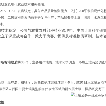
质研发及现代农业技术服务领域。
CMA、CATL资质认定，具备产品质量检测能力。依托1200平米的现代化
一级、二级标准物质的自主研发与生产，产品线覆盖土壤、固废、水系沉
余种。
的技术积淀，公司与农业农村部种植业管理司、中国计量科学研
建立了深度战略合作，致力于为客户提供从标准物质研制、技术
38
分析标准物质
共
个，主要用作地质、地球化学调查、环境土壤污染调查
4-6 h
20
杂物，经球磨、粗筛后，用高铝瓷球磨机球磨
，过
目尼龙筛后混
 样品采自我国主要土壤类型的有代表性区域的耕作层土壤，样品概况见下
定性