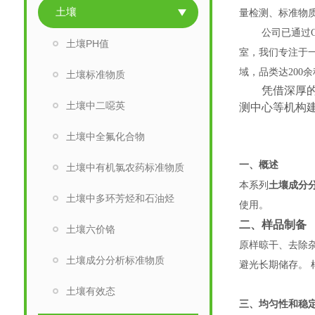
土壤
量检测、标准物
公司已通过
土壤PH值
室，我们专注于
域，品类达200
土壤标准物质
凭借深厚
土壤中二噁英
测中心等机构
土壤中全氟化合物
一、概述
土壤中有机氯农药标准物质
本系列
土壤成分
土壤中多环芳烃和石油烃
使用。
二、样品制备
土壤六价铬
原样晾干、去除
土壤成分分析标准物质
避光长期储存。
土壤有效态
三、均匀性和稳