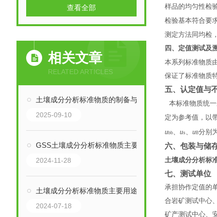
样品的均匀性检
查看全部
检验基本符合要
测定方法同均检
四、定值测试及
相关文章
本系列标准物质
RELATED ARTICLES
保证了标准物质
五、认定值与
土壤成分分析标准物质的制备与认证流程
本标准物质统一
2025-09-10
定为参考值，以
u
、
u
、
u
分别
bb
s
B
GSS土壤成分分析标准物质主要特点
六、包装与储
2024-11-28
土壤成分分析标
七、测试单位
承担协作定值的
土壤成分分析标准物质主要用途及优势
合岩矿测试中心
2024-07-18
矿产测试中心、