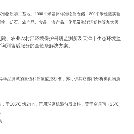
标准物质加工基地。1000平米基体标准物质仓储，800平米检测实验
积物、矿石、农产品、食品、海产品、化肥及海洋沉积物等九大领
究院、农业农村部环境保护科研监测所及天津市生态环境监
咨询到售后服务的全链条解决方案。
等样品测试的量值和质量监控标准，亦可供其它部门分析类似物质
105
24 h
25
匀，于
℃ 烘
，再用球磨机混匀后出料，置于空调间（
℃）
：