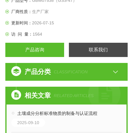
产品型号：
GBW07538（GSS-47）
厂商性质：
生产厂家
更新时间：
2026-07-15
访 问 量：
1564
产品咨询
联系我们
产品分类
CLASSIFICATION
相关文章
RELATED ARTICLES
土壤成分分析标准物质的制备与认证流程
2025-09-10