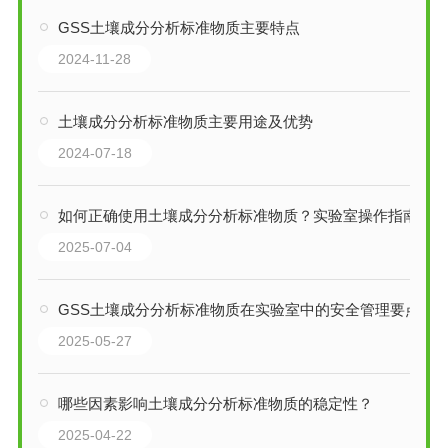
GSS土壤成分分析标准物质主要特点
2024-11-28
土壤成分分析标准物质主要用途及优势
2024-07-18
如何正确使用土壤成分分析标准物质？实验室操作指南
2025-07-04
GSS土壤成分分析标准物质在实验室中的安全管理要点
2025-05-27
哪些因素影响土壤成分分析标准物质的稳定性？
2025-04-22