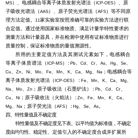
）、电感耦合等离子体质发射光谱法（
）、原
MS
ICP-OES
子吸收光谱法（
）、原子荧光光谱法（
）等不同原
AAS
AFS
理方法定值。
家实验室按照准确可靠的实验方法进行联
11
合定值。通过使用国家标准物质、满足计量学特性要求的
测量方法和计量器具，并在检测中使用有证标准物质进行
质量控制，保证标准物质的量值溯源性。
所用的主要定值方法及其测试元素如下，电感耦合
等离子体质谱法
（
）：
、
、
、
、
、
、
ICP-MS
Pb
Cd
Cr
As
Hg
Se
、
、
、
、
、
、
、
、
、
；电感耦合等
Cu
Zn
Ni
Mo
Fe
Mn
K
Ca
Mg
Na
离子体质发射光谱法（
）：
、
、
、
、
、
ICP-OES
Fe
Mn
K
Ca
Mg
、
、
；原子吸收法（石墨炉法
）：
、
、
、
Na
Mo
Zn
Pb
Cd
Cr
、
；原子吸收法（火焰法
）：
、
、
、
、
、
Cu
Ni
Zn
Fe
Mn
K
Ca
、
；原子荧光法（
）：
、
、
。
Mg
Na
AFS
Hg
Se
As
四、特性量值及不确定度
特性量值及不确定度见下表。以平均值为标准值，不确定
度由均匀性、稳定
性、定值引入的不确定度合成并扩展所