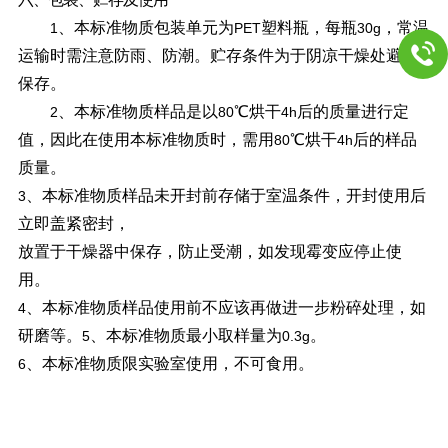
、本标准物质包装单元为
塑料瓶，每瓶
，常温
1
PET
30g
运输时需注意防雨、防潮。贮存条件为于阴凉干燥处避光
保存。
、本标准物质样品是以
℃烘干
后的质量进行定
2
80
4h
值，因此在使用本标准物质时，需用
℃烘干
后的样品
80
4h
质量。
、本标准物质样品未开封前存储于室温条件，开封使用后
3
立即盖紧密封，
放置于干燥器中保存，防止受潮，如发现霉变应停止使
用。
、本标准物质样品使用前不应该再做进一步粉碎处理，如
4
研磨等。
、本标准物质最小取样量为
。
5
0.3g
、本标准物质限实验室使用，不可食用。
6