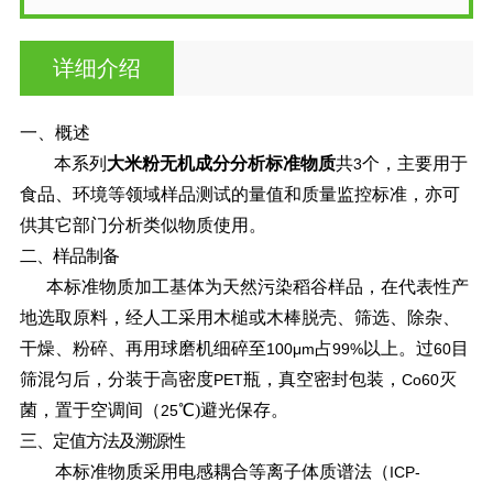
详细介绍
一、概述
本系列
大米粉无机成分分析标准物质
共
个，主要
用于
3
食品、环境等领域样品测试的量值和质量监控标准，亦可
供其它部门分析类似物质使用。
二、样品制备
本标准物质加工基体为天然污染稻谷样品，在代
表性产
地选取原料，经人工采用木槌或木棒脱壳、筛选、除杂、
干燥、粉碎、再用球磨机细碎至
占
以上。过
目
100μm
99%
60
筛混匀后，分装于高密度
瓶，真空密封包装，
灭
PET
Co
60
菌，置于空调间（
℃)避光保存。
25
三、定值方法及溯源性
本标准物质采用电感耦合等离子体质谱法（
ICP
-