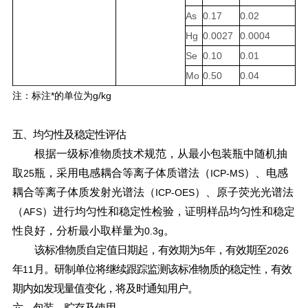
As
0.17
0.02
Hg
0.0027
0.0004
Se
0.10
0.01
Mo
0.50
0.04
*
g/kg
注：标注
的单位为
五、均匀性及稳定性评估
根据一级标准物质技术规范，从最小包装瓶中随机抽
取
瓶，采用电感耦合等离子体质谱法（
）、电感
25
ICP-MS
耦合等离子体质发射光谱法（
）、原子荧光光谱法
ICP-OES
（
）进行均匀性和稳定性检验，证明样品均匀性和稳定
AFS
性良好，分析最小取样量为
。
0.3g
该标准物质自定值日期起，有效期为
年，有效期至
5
2026
年
月。研制单位将继续跟踪监测该标准物质的稳定性，有效
11
期内如发现量值变化，将及时通知用户。
六、包装、贮存及使用