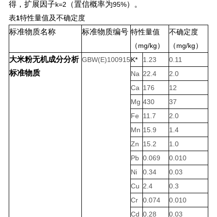
得，扩展因子
（置信概率为
）。
k
=2
95
%
表
1
特性量值及不确定度
标准物质名称
标准物质编号
特性量值
不确定度
（
mg/kg
）
（
mg/kg
）
大米粉无机成分分析
GBW(E)100915
K
*
1.23
0.11
标准物质
Na
22.4
2.0
Ca
176
12
Mg
430
37
Fe
11.7
2.0
Mn
15.9
1.4
Zn
15.2
1.0
Pb
0.069
0.010
Ni
0.34
0.03
Cu
2.4
0.3
Cr
0.074
0.010
Cd
0.28
0.03