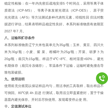
5
稳定性检验：在一年内先密后疏地安排
个时间点，采用等离子体
ICP-MS
ICP-OES
质谱法（
）、等离
子体发射光谱法（
）、原子荧
AFS
光光谱法（
）等方法测试多种代表性元素，经线性回
归法对数
据进行评估，结果表明样品稳定性良好。
本系列标准物质有效期至
2027
7
年
月。
八、运输和贮存条件
35g/
本系列标准物质辽宁大米包装单元为
瓶；玉米、黄豆、四川大
0g/
25g/
米为3
瓶；小麦、紫
菜、柑橘叶为
瓶；芹菜、胡萝卜为
20g/
15g/
4℃~8℃
<60%
瓶；扇贝为
瓶。样品于
、相对湿度
，
避光
长期保存（扇贝冷冻储存）。常温条件下运输，运输时避免撞击导
致包装破损。
九、使用说明
使用前充分摇晃以保证样品均匀，用洁净的工具取样，取出样品不
80℃
4h
可倒回。
烘
后进
行测试，取用后立即盖紧密封，置于干燥
器皿内避光保存。开封后尽快使用。发现霉变停止使
用。
十、定值测试单位