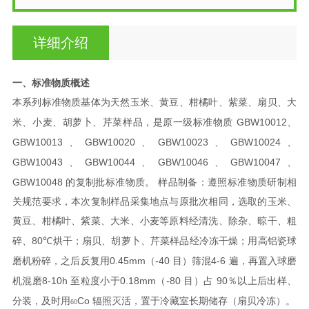
详细介绍
一、标准物质概述
本系列标准物质基体为天然玉米、黄豆、柑橘叶、紫菜、扇贝、大
GBW10012
米、小麦、胡萝卜、芹
菜样品，是原一级标准物质
、
GBW10013
GBW10020
GBW10023
GBW10024
、
、
、
、
GBW10043
GBW10044
GBW10046
GBW10047
、
、
、
、
GBW10048
：
的复制批标准物质。
样品制备
遵照标准物质研制相
关规范要求，本次复制样品采集地点与原批次相同，选取的
玉米、
黄豆、柑橘叶、紫菜、大米、小麦等原料经清洗、除杂、晾干、粗
80℃
碎、
烘干；扇贝、
胡萝卜、芹菜样品经冷冻干燥；用高铝瓷球
0.45mm
-40
4-6
磨机粉碎，之后反复用
（
目）筛混
遍，再置入球磨
8-10h
0.18mm
-80
90
机混磨
至粒度小于
（
目）占
％以上后出样、
Co
分装，及时用
辐照灭活，置于冷藏室长期储存（扇贝冷冻）。
60