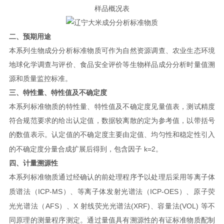
样品概况表
二、预期用途
本系列生物成分分析标准物质可作为自然资源调查、农业生态环境
地球化学调查与评价、
食品安全评价等生物样品成分分析时量值溯
源和质量监控标准。
三、特性量、特性值及不确定度
本系列标准物质的特性量、特性值及不确定度见量值表，测试精度
符合规范要求的给出认
定值，数据较离散的定为参考值，以带括号
的数值表示。认定值的不确定度主要由定值、均匀
性和稳定性引入
k=2
的不确定度分量合成扩展后得到，包含因子
。
四、计量溯源性
本系列标准物质通过经确认的前处理程序予以处理后采用等离子体
ICP-MS
ICP-OES
质谱法（
）、等离
子体发射光谱法（
）、原子荧
AFS
X
(XRF)
(VOL)
光光谱法（
）、
射线荧光光谱法
、容量法
等不
同原理的测量程序测定。通过量值具有溯源性的有证标准物质配制