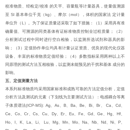
/
校准物质、经检定
校准
的天平、容量瓶等计量器具，使量值溯源
SI
kg
mol
至
基本单位千克（
）、摩尔（
），体积的国家法
定计量
L
1
单位升（
）。
为了保证质量还采取了如下措施：
（
）采用具有准
2
确量值、可溯源的同类基体有证标准物质控制全过程质量；
（
）
分析测试过程中同时进行空白检验，以监测所选试剂和器具的影
3
响；
（
）定值协作单位均具有计量认证资质、优良的现代化仪器
4
设备、丰富的标准物质定值经
验；
（
）多数指标采用两种以上不
同原理的测试方法互相核验，以监测未能预见的干扰和基体
成分的
影响。
五、定值测量方法
本系列标准物质均采用国家标准和成熟可靠的方法定值分析，定值
分析方法及测试的元素
（下划线为主要测试方法）：电感耦合等离
(ICP-MS): Ag
As
B
Ba
Be
Bi
Br
Ca
Cd
子体质谱法
、
、
、
、
、
、
、
、
、
Ce
Co
Cr
Cs
Cu
Dy
Er
Eu
Fe
Gd
Ge
Hg
Hf
、
、
、
、
、
、
、
、
、
、
、
、
、
Ho
I
K
La
Li
Lu
Mg
Mn
Mo
Na
Nb
Nd
Ni
P
、
、
、
、
、
、
、
、
、
、
、
、
、
、