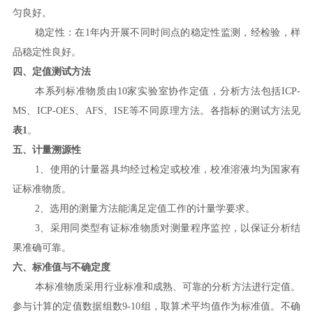
匀良好。
稳定性：在
1
年内开展不同时间点的稳定性监测，经检验，样
品
稳定性良好
。
四、定值测试
方法
本系列标准物质由
10
家
实验室
协作定值
，分析方法包括
ICP-
MS
、
ICP-OES
、
AFS
、
ISE
等不同原理方法。
各指标
的测试方法
见
表
1
。
五
、
计量
溯源性
1
、使用的计量器具均经过检定或校准，校准溶液均为国家有
证标准物质。
2
、选用的测量方法能满足定值工作的计量学要求。
3
、采用同类型有证标准物质对测量程序监控，以保证分析结
果准确可靠。
六
、标准值与不确定度
本标准物质采用行业标准和成熟、可靠的分析方法
进行
定值。
参与计算的定值数据组数
9
-1
0
组，取算术平均值作
为标准值。不确