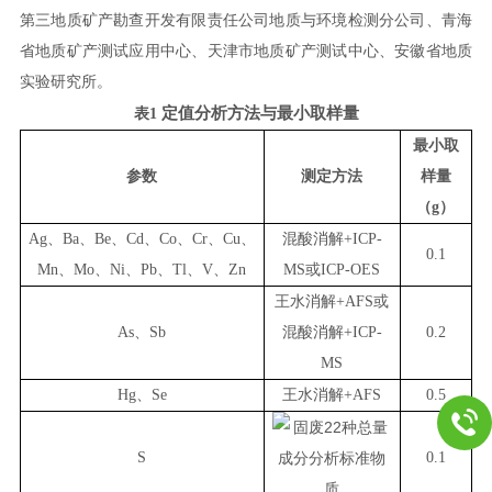
第三地质矿产勘查开发有限责任公司地质与环境检测分公司、青海
省地质矿产测试应用中心、天津市地质矿产测试中心、安徽省地质
实验研究所。
定值分析方法与最小取样量
表
1
最小取
参数
测定方法
样量
（
g
）
Ag
、
Ba
、
Be
、
Cd
、
Co
、
Cr
、
Cu
、
混酸消解
+
ICP-
0.1
Mn
、
Mo
、
Ni
、
Pb
、
Tl
、
V
、
Zn
MS
或
ICP-OES
王水消解
+
AFS
或
As
、
Sb
混酸消解
+
ICP-
0.2
MS
Hg
、
Se
王水消解
+
AFS
0.5
S
0.1