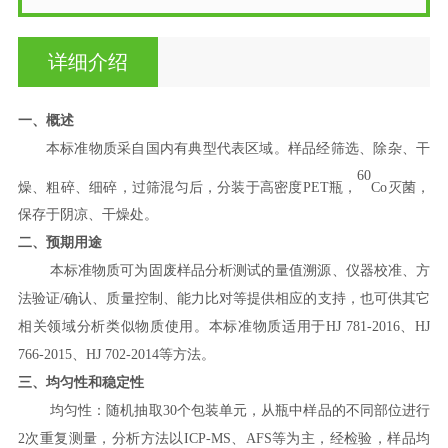
详细介绍
一、概述
本标准物质采自国内有典型代表区域。样品经筛选、除杂、干
60
燥、粗碎、细碎，过筛混匀后，分装于高密度
PET
瓶，
Co
灭菌，
保存于阴凉、干燥处。
二、预期用途
本标准物质可为固废样品分析测试的量值溯源、仪器校准、方
法验证
/
确认、质量控制、能力比对等提供相应的支持，也可供其它
相关领域分析类似物质使用。本标准物质适用于
HJ 781-2016
、
HJ
766-2015
、
HJ 702-2014
等方法。
三、
均匀性和稳定性
均匀性：随机抽取
30
个包装单元，从瓶中样品的不同部位进行
2
次重复测量，分析方法以
ICP-MS
、
AFS
等为主，经检验，样品均