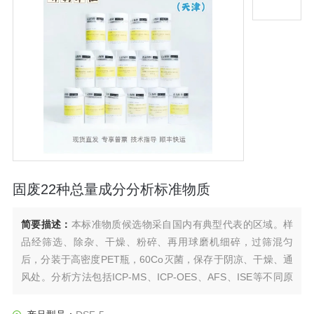
固废22种总量成分分析标准物质
简要描述：
本标准物质候选物采自国内有典型代表的区域。样
品经筛选、除杂、干燥、粉碎、再用球磨机细碎，过筛混匀
后，分装于高密度PET瓶，60Co灭菌，保存于阴凉、干燥、通
风处。分析方法包括ICP-MS、ICP-OES、AFS、ISE等不同原
理方法。总量参数的量值汇总分别见表1。标准物质以带有内衬
的高密度聚乙烯瓶封装。