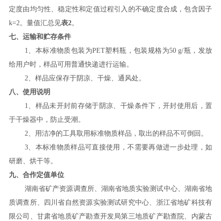
定度
由
均匀性、稳定性和定值过程引入的不确定度
合成
，包含因子
k
=2
。量值汇总见
表
2
。
七
、运输
和贮存条件
1
、本标准物质包装为
PET
塑料瓶，包装规格为
50 g/
瓶，发放
给用户时，样品可用普通快递进行运输。
2
、样
品应
保存于阴凉、干燥、通风处。
八、使用说明
1
、样品未开封前存储于阴凉、干燥
条
件下，开封使用后，置
于干燥器中，防止受潮。
2
、用洁净的工具取用标准物质样品，取出的样品不可倒回。
3
、本标准物质样品可直接使用，不需要再做进一步处理，如
研磨、烘干等。
九
、合作定值单位
湖南省矿产资源调查所、湖南省地质实验测试中心、湖南省地
质调查所、四川省自然资源实验测试研究中心、浙江省地矿科技有
限公司、甘肃省地质矿产勘查开发局第三地质矿产勘查院、内蒙古