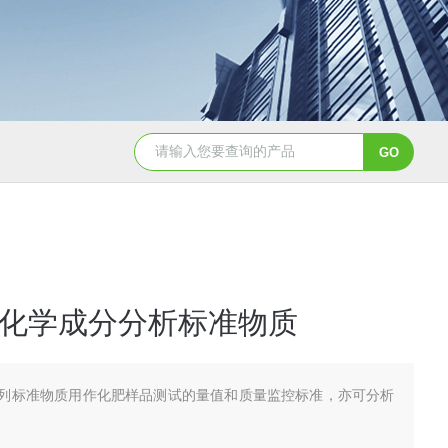
GBW07341(GPt-9)铂族金属
GBW0
化学成分分析标准物质
列标准物质用作化肥样品测试的量值和质量监控标准，亦可分析