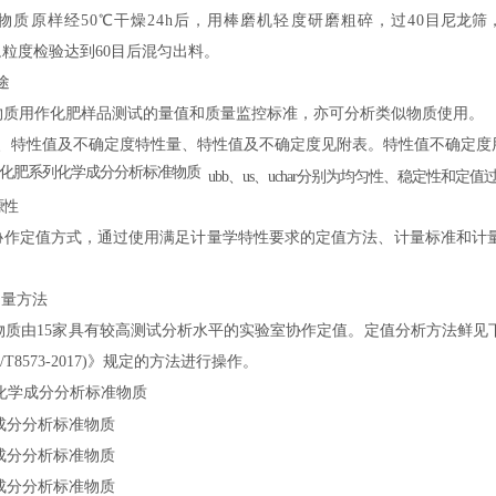
物质原样经50℃干燥24h后，用棒磨机轻度研磨粗碎，过40
目尼龙筛
2h,粒度检验达到60目后混匀出料。
途
物质用作化肥样品测试的量值和质量监控标准，亦可分析类似物
质使用。
、特性值及不确定度
特性量、特性值及不确定度见附表。特性值不确定度
ubb
、us
、uchar分别为均匀性、稳定性和定值
源性
协作定值方式，通过使用满足计量学特性要求的定值方法、计量
标准和计
测量方法
物质由15家具有较高测试分析水平的实
验室协作定值。定值分
析方法鲜见
/T8573-2017)》规定
的方法进行操作。