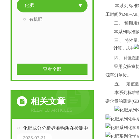
化肥
本系列标准
工时间为24h~7
有机肥
二
、
预期用
本系列标准
三
、
特性量
计算，式中
四
、
计量溯
采用实验室
查看全部
源
至
SI单位。
五、
定值
本系列标准
相关文章
磷含量的测定
(
GB
RELATED ARTICLES
化肥成分分析标准物质在检测中的正确使用方法
2025-07-31