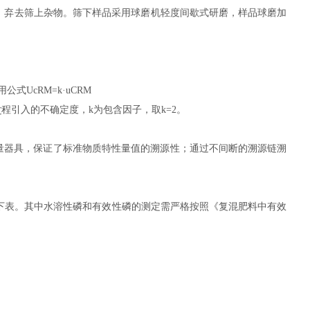
，弃去筛上杂物。筛下样品采用球磨机轻度间歇式研磨，样品球磨加
用公式
UcRM=k·uCRM
程引入的不确定度，k为包含因子，取k=2。
过
量器具，保证了标准物质特性量值的溯源性；通过不间断的溯源链溯
下表。其中水溶性磷和有效性磷的测定需严格按照《复混肥料中有效