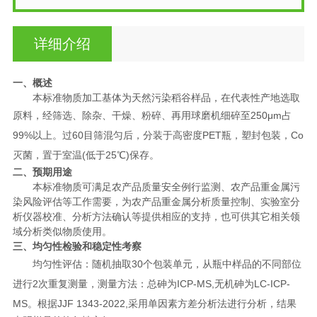
详细介绍
一、概述
本标准物质加工基体为天然污染稻谷样品，在代表性产地选取
原料，经筛选、除杂、干燥、粉碎、再用球磨机细碎至
250
μ
m
占
99%
以上。过
60
目筛混匀后，分装于高密度
PET
瓶，塑封包装，
Co
灭菌，置于室温
(
低于
25
℃
)
保存。
二、预期用途
本标准物质可满足农产品质量安全例行监测、农产品重金属污
染风险评估等工作需要，为农产品重金属分析质量控制、实验室分
析仪器校准、分析方法确认等提供相应的支持，也可供其它相关领
域分析类似物质使用。
三、均匀性检验和稳定性考察
均匀性评估：随机抽取
30
个包装单元，从瓶中样品的不同部位
进行
2
次重复测量，测量方法：总砷为
ICP-MS,
无机砷为
LC-ICP-
MS
。根据
JJF 1343-2022,
采用单因素方差分析法进行分析，结果