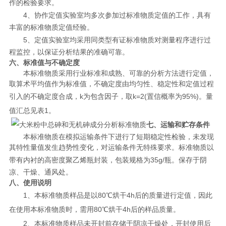
作的检验要求。
4
、协作定值实验室均多次参加过标准物质定值的工作，具有
丰富的标准物质定值经验。
5
、定值实验室均采用同类型有证标准物质对测量程序进行过
程监控，以保证分析结果的准确可靠。
六、标准值与不确定度
本标准物质采用行业标准和成熟、可靠的分析方法进行定值，
取算术平均值作为标准值，不确定度由均匀性、稳定性和定值过程
引入的不确定度合成，
k
为包含因子，取
k=2(
置信概率为
95%)
。量
值汇总见表
1
。
七、运输和贮存条件
本标准物质在模拟运输条件下进行了短期稳定性检验，未发现
其特性量值发生趋势性变化，对运输条件无特殊要求。标准物质以
带有内衬的高密度聚乙烯瓶封装，包装规格为
35g/
瓶。保存于阴
凉、干燥、通风处。
八、使用说明
1
、本标准物质样品是以
80
℃烘干
4h
后的质量进行定值，因此
在使用本标准物质时，需用
80
℃烘干
4h
后的样品质量。
2
、本标准物质样品未开封前存储于阴凉干燥处，开封使用后