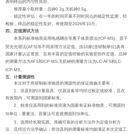
表明样品的均匀性良好。
推荐最小取样量：总砷
0.2g,
无机砷
0.5g
。
稳定性评估：在一年的时间开展不同时间点的稳定性监测，经
检验，样品的稳定性良好。有效期至
2026
年
10
月。
四、定值测试方法
本系列标准物质采用电感耦合等离子体质谱法
(ICP-MS)
、原子
荧光光谱法
(AFS)
等不同原理方法定值。由
10
家
(
含研制单位
)
具有
国家计量认证资质、且有丰富的定值经验的实验室协作定值。总砷
的测量方法为
AFS
和
ICP-MS,
无机砷的测量方法为
LC-AFS
和
LC-
ICP-MS
。
五、计量溯源性
本次对于所研制标准物质的溯源性的保证措施主要有：
1
、涉及到的计量器具、仪器设备等均经过检定或校准，且在
有效期内，可溯源到国家标准。
2
、校准仪器用到的标准溶液为国家有证标准物质，可溯源到
SI
单位；重量法、容量法可直接溯源到
SI
单位。
3
、选用经长期实践、准确可靠的分析方法作为定值分析方
法，且经过方法学确认，所涉及到的测量标准均能满足本次定值工