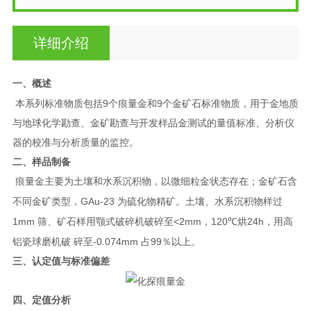
详细介绍
一、概述
9
9
本系列标准物质包括
个痕量金和
个金矿石标准物质，用于金地质
与地球化学勘查、金矿勘查与开
发样品金测试的量值标准、分析仪
器的校准与分析质量的监控。
二、样品制备
痕量金主要为土壤和水系沉积物，以微细粒金状态存在；金矿石含
GAu-23
不同金矿类型，
为硫化物精
矿。土壤、水系沉积物样过
1mm
<2mm
120
24h
筛、矿石样用颚式破碎机破碎至
，
℃烘
，用高
-0.074mm
99
铝瓷球磨机破
碎至
占
％以上。
三、认定值与标准偏差
四、定值分析