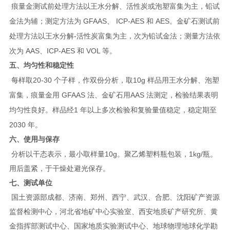
痕量金测试前处理方法以王水分解、活性炭或泡塑富集为主，铅试
GFAAS
ICP-AES
AES
金法为辅；测定方法为
、
和
。金矿石测试前
-
处理方法以王水分解
活性炭富集为主，次为铅试金法；测量方法依
AAS
ICP-AES
VOL
次为
、
和
等。
五、均匀性和稳定性
20-30
10g
每样取
个子样，作双份分析，取
样品用王水分解、泡塑
GFAAS
AAS
富集，痕量金用
法、金矿石
用
法测定，检验结果表明
1
均匀性良好。样品经
年以上多次检验和复验量值稳定，稳定期至
2030
年。
六、使用与保存
10g
1kg/
分析以干态表示，最小取样量
。聚乙烯塑料瓶包装，
瓶。
用后盖紧，于干燥处避光保存。
七、测试单位
国土资源部成都、济南、郑州、西宁、武汉、合肥、沈阳矿产资源
监督检测中心，河北省地矿中心实
验室、西安地质矿产研究所、黄
金指挥部测试中心、国家地质实验测试中心、地球物理地球化学勘