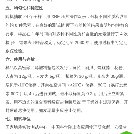
五、均匀性和稳定性
24
XRF
随机抽取
个子样，用
压片法作双份，分析不同性质和含量
8
的约
种元素，在良好的测试精 度下方差检验结果表明均匀性符合
1
4
要求。样品在
年时间内对多种不同性质和含量的元素进行了
次
2030
检 验，结果表明样品稳定，稳定期至
年，使用过程中将定期
跟踪检验。
六、使用与存放
样品以高密聚乙烯塑料瓶包装发行，黄芪、扇贝、螺旋藻、花粉、
12g/
6g/
30 g/
35g/
人参为
瓶，人发为
瓶， 紫菜为
瓶，其余为
瓶。
-10
<26
80
扇贝于
℃储存，其余在空调间（
℃）储存。
℃（易挥发元
60
4h
0.2g
素
℃）烘
后进行测试。最小取样量为
。用后应立即紧
盖、用不透光的复合塑料袋密封包装后置 于干燥器中短期保存。开
封后请尽快使用，如发现霉变应停止使用。
七、测试单位
国家地质实验测试中心、中国科学院上海应用物理研究所、安徽省