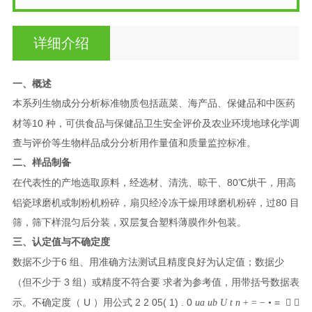
详细介绍
一、概述
本系列生物成分分析标准物质包括蔬菜、海产品、保健品和中医药
10
材等
种，可供食品与保健品卫生安全评价及农业环境地球化学调
查与评价等生物样品成分分析用作量值和质量监控标准。
二、样品制备
80
在代表性的产地选取原料，经选材、清洗、晾干、
℃烘干，用高
80
铝瓷球磨机或制粉机粉碎，扇贝经冷冻干燥用球磨机粉碎，过
目
筛，筛下样混匀后分装，双层复合塑料薄膜作外包装。
三、认定值与不确定度
6
数据不少于
组、用准确方法测试且精度良好为认定值；数据少
3
（但不少于
组）或精度不符合要 求者为参考值，用带括号数据表
U
2 2
05( 1) . 0
=
示。不确定度（
）用公式
u
a
u
b
U
t
n
+ =
−
•
 