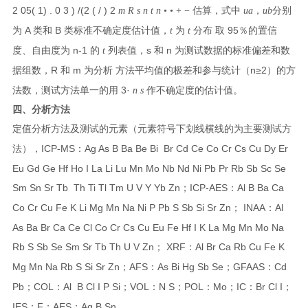
2 05( 1) . 0
3 ) /(2 ( / )
2
m R s n
t
n
• •
+
−
估算，式中
u
a
，
u
b
分别
A
B
95
为
类和
类标准不确定度估计值，
t
为
t
分布 取
％的置信
n-1
s
n
度、自由度为
的
t
列表值，
和
为测试数据的标准偏差和数
R
m
n≥2
据组数，
和
为分析 方法平均值的极差和参与统计（
）的方
3·
法数，测试方法单一的用
n s
作不确定度的估计值。
四、分析方法
定值分析方法及测试的元素（元素符号下划线横线的为主要测试方
ICP-MS
Ag As B Ba Be Bi Br Cd Ce Co Cr Cs Cu Dy Er
法），
：
Eu Gd Ge Hf Ho I La Li Lu Mn Mo Nb Nd Ni Pb Pr Rb Sb Sc Se
Sm Sn Sr Tb Th Ti Tl Tm U V Y Yb Zn
ICP-AES
Al B Ba Ca
；
：
Co Cr Cu Fe K Li Mg Mn Na Ni P Pb S Sb Si Sr Zn
INAA
Al
；
：
As Ba Br Ca Ce Cl Co Cr Cs Cu Eu Fe Hf I K La Mg Mn Mo Na
Rb S Sb Se Sm Sr Tb Th U V Zn
XRF
Al Br Ca Rb Cu Fe K
；
：
Mg Mn Na Rb S Si Sr Zn
AFS
As Bi Hg Sb Se
GFAAS
Cd
；
：
；
：
Pb
COL
Al B Cl I P Si
VOL
N S
POL
Mo
IC
Br Cl I
；
：
；
：
；
：
；
：
；
IES
F
AES
Ag B Sn
：
；
：
。