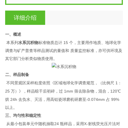
详细介绍
一、概述
15
本系列
水系沉积物
标准物质总计
个，主要用作地质、地球化学
调查与矿产普查等样品测试的量值和 质量监控标准，亦可供环境及
其它部门分析类似物质使用。
二、样品制备
1
不同景观区采样粒度依照《区域地球化学调查规范，（比例尺
：
25
1mm
120
万）》，样品晾干后初碎，过
筛去除杂物，混合，
℃
24h
-0.074mm
99%
烘
去负水、灭活，用高铝瓷球磨机研磨至
占
以上。
三、均匀性和稳定性
24
X-
从最小包装单元中随机抽取
瓶样品，采用
射线荧光压片法对