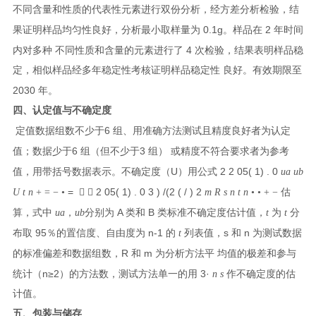
不同含量和性质的代表性元素进行双份分析，经方差分析检验，结
0.1g
2
果证明样品均匀性良好，分析最小取样量为
。样品在
年时间
4
内对多种 不同性质和含量的元素进行了
次检验，结果表明样品稳
定，相似样品经多年稳定性考核证明样品稳定性 良好。有效期限至
2030
年。
四、认定值与不确定度
6
定值数据组数不少于
组、用准确方法测试且精度良好者为认定
6
3
值；数据少于
组（但不少于
组） 或精度不符合要求者为参考
U
2 2 05( 1) . 0
值，用带括号数据表示。不确定度（
）用公式
ua ub
=
2 05( 1) . 0 3 ) /(2 ( / ) 2
U t n
+ = − •
 
m R s n t n
• • + −
估
A
B
算，式中
ua
，
ub
分别为
类和
类标准不确定度估计值，
t
为
t
分
95
n-1
s
n
布取
％的置信度、自由度为
的
t
列表值，
和
为测试数据
R
m
的标准偏差和数据组数，
和
为分析方法平 均值的极差和参与
n≥2
3·
统计（
）的方法数，测试方法单一的用
n s
作不确定度的估
计值。
五、包装与储存