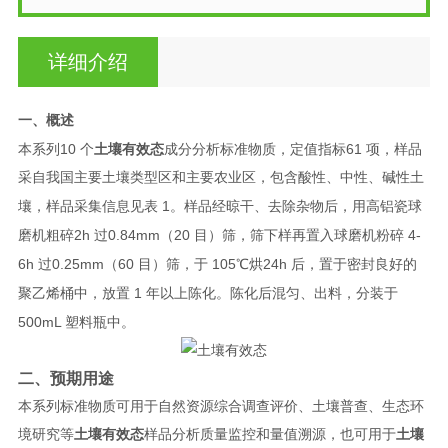
详细介绍
一、概述
10
61
本系列
个
土壤有效态
成分分析标准物质，定值指标
项，样品
采自我国主要土壤类型区和主要农业区，包含酸性、中性、碱性土
1
壤，样品采集信息见表
。样品经晾干、去除杂物后，用高铝瓷球
2h
0.84mm
20
4-
磨机粗碎
过
（
目）筛，筛下样再置入球磨机粉碎
6h
0.25mm
60
105
24h
过
（
目）筛，于
℃烘
后，置于密封良好的
1
聚乙烯桶中，放置
年以上陈化。陈化后混匀、出料，分装于
500mL
塑料瓶中。
二、预期用途
本系列标准物质可用于自然资源综合调查评价、土壤普查、生态环
境研究等
土壤有效态
样品分析质量监控和量值溯源，也可用于
土壤