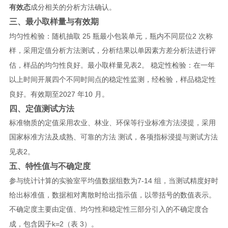
有效态
成分相关的分析方法确认。
三、最小取样量与有效期
25
2
均匀性检验：随机抽取
瓶最小包装单元，瓶内不同层位
次称
样，采用定值分析方法测试，分析结果以单因素方差分析法进行评
2
估，样品的均匀性良好。最小取样量见表
。 稳定性检验：在一年
以上时间开展四个不同时间点的稳定性监测，经检验，样品稳定性
2027
10
良好。有效期至
年
月。
四、定值测试方法
标准物质的定值采用农业、林业、环保等行业标准方法浸提，采用
国家标准方法及成熟、可靠的方法 测试，各项指标浸提与测试方法
2
见表
。
五
、特性值与不确定度
7-14
参与统计计算的实验室平均值数据组数为
组，当测试精度好时
给出标准值，数据相对离散时给出指示值，以带括号的数值表示。
不确定度主要由定值、均匀性和稳定性三部分引入的不确定度合
k=2
3
成，包含因子
（表
）。