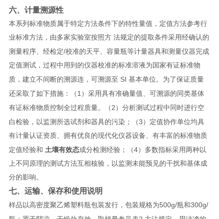
六、计量溯源性
本系列标准物质属于特定方法条件下的特性量值，定值方法参考行
业标准方法，由多家实验室按照方 法规定的提取条件采用经确认的
/
测量程序、经检定
校准的天平、容量瓶等计量器具和测量仪器完成
定值测试，过程中用到的仪器校准的标准溶液为国家有证标准物
SI
质，建立不间断的溯源连，可溯源至
基本单位。为了保证质量
1
还采取了如下措施：（
）采用具有准确量值、可溯源的同类基体
2
有证标准物质控制全过程质量。（
）分析测试过程中同时进行空
3
白检验，以监测所选试剂和器具的污染；（
）定值协作单位均具
有计量认证资质、拥有优良的现代化仪器设备、有丰富的标准物质
4
定值经验和
土壤有效态
成分检测经验；（
）多数指标采用两种以
上不同原理的测试方法互相核验，以监测未能预见的干扰和基体成
分的影响。
七、运输、保存和使用说明
500g/
300g/
样品以高密度聚乙烯塑料瓶包装发行，包装规格为
瓶和
2