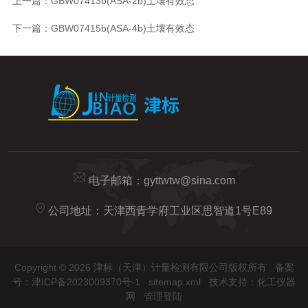
上一篇：
GBW07413b(ASA-2b)土壤有效态
下一篇：
GBW07415b(ASA-4b)土壤有效态
电子邮箱：
gyttwtw@sina.com
公司地址：天津西青学府工业区思智道1号E89
Copyright © 2026 津标（天津）计量检测有限公司版权所有
备案
号：津ICP备2023009370号-1
sitemap.xml
技术支持：
化工仪器
网
管理登陆