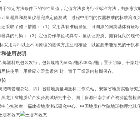
属于特定方法条件下的特性量值，定值方法参考行业标准方法，由多家实
等计量器具和测量仪器完成定值测试，过程中用到的仪器校准的标准溶液
1
量还采取了如下措施：（
）采用具有准确量值、可溯源的同类基体有证标
3
和器具的污染；（
）定值协作单位均具有计量认证资质、拥有优良的现
标采用两种以上不同原理的测试方法互相核验，以监测未能预见的干扰和
存和使用说明
500g/
300g/
乙烯塑料瓶包装发行，包装规格为
瓶和
瓶；置于阴凉、干燥处
后尽快使用，用后应立即盖紧密 封，置于干燥器内短期保存。
单位
与肥料管理总站、四川省耕地质量与肥料工作总站、安徽省地质实验研究
、黑龙江省地质矿产实验测试研究中心、国土资源部南京矿产资源监督检
郊中心实验室、福建省地质测试研究中心、中国地质科学院地球物理地球