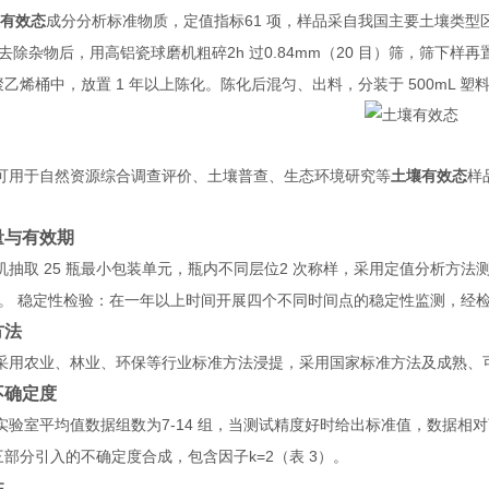
61
壤有效态
成分分析标准物质，定值指标
项，样品采自我国主要土壤类型
2h
0.84mm
20
去除杂物后，用高铝瓷球磨机粗碎
过
（
目）筛，筛下样再
1
500mL
聚乙烯桶中，放置
年以上陈化。陈化后混匀、出料，分装于
塑
可用于自然资源综合调查评价、土壤普查、生态环境研究等
土壤有效态
样
量与有效期
25
2
机抽取
瓶最小包装单元，瓶内不同层位
次称样，采用定值分析方法
。 稳定性检验：在一年以上时间开展四个不同时间点的稳定性监测，经
方法
采用农业、林业、环保等行业标准方法浸提，采用国家标准方法及成熟、
不确定度
7-14
实验室平均值数据组数为
组，当测试精度好时给出标准值，数据相对
k=2
3
三部分引入的不确定度合成，包含因子
（表
）。
性