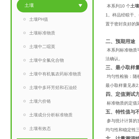
土壤
10
本系列
个
土
1
。样品经晾干、
土壤PH值
置于密封良好的
土壤标准物质
二、预期用途
土壤中二噁英
本系列标准物质
法确认。
土壤中全氟化合物
三、最小取样
土壤中有机氯农药标准物质
均匀性检验：随
2
最小取样量见表
土壤中多环芳烃和石油烃
四、定值测试
土壤六价铬
标准物质的定值
五
、特性值与
土壤成分分析标准物质
参与统计计算的
土壤有效态
均匀性和稳定性
六、计量溯源