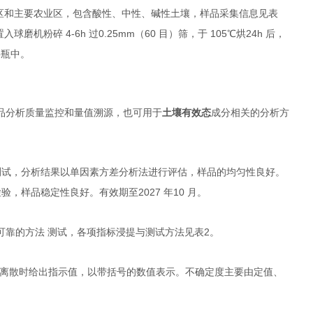
区和主要农业区，包含酸性、中性、碱性土壤，样品采集信息见表
4-6h
0.25mm
60
105
24h
置入球磨机粉碎
过
（
目）筛，于
℃烘
后，
料瓶中。
品分析质量监控和量值溯源，也可用于
土壤有效态
成分相关的分析方
测试，分析结果以单因素方差分析法进行评估，样品的均匀性良好。
2027
10
检验，样品稳定性良好。有效期至
年
月。
2
可靠的方法 测试，各项指标浸提与测试方法见表
。
离散时给出指示值，以带括号的数值表示。不确定度主要由定值、