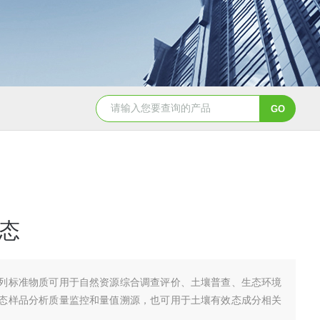
GBW07341(GPt-9)铂族金属
GBW0
态
列标准物质可用于自然资源综合调查评价、土壤普查、生态环境
态样品分析质量监控和量值溯源，也可用于土壤有效态成分相关
。