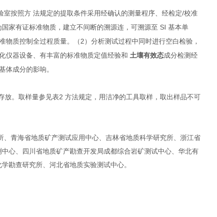
/
验室按照方 法规定的提取条件采用经确认的测量程序、经检定
校准
SI
为国家有证标准物质，建立不间断的溯源连，可溯源至
基本单
2
准物质控制全过程质量。（
）分析测试过程中同时进行空白检验，
代化仪器设备、有丰富的标准物质定值经验和
土壤有效态
成分检测经
基体成分的影响。
2
存放。取样量参见表
方法规定，用洁净的工具取样，取出样品不可
所、青海省地质矿产测试应用中心、吉林省地质科学研究所、浙江省
测中心、四川省地质矿产勘查开发局成都综合岩矿测试中心、华北有
化学勘查研究所、河北省地质实验测试中心。