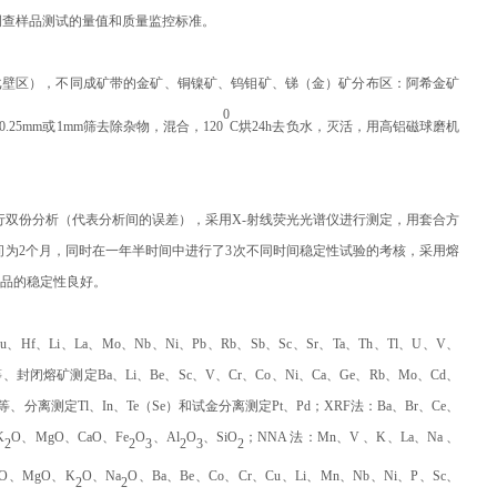
调查样品测试的量值和质量监控标准。
戈壁区），不同成矿带的金矿、铜镍矿、钨钼矿、锑（金）矿分布区：阿希金矿
0
5mm或1mm筛去除杂物，混合，120
C烘24h去负水，灭活，用高铝磁球磨机
行双份分析（代表分析间的误差），采用X-射线荧光光谱仪进行测定，用套合方
时间为2个月，同时在一年半时间中进行了3次不同时间稳定性试验的考核，采用熔
明样品的稳定性良好。
Hf、Li、La、Mo、Nb、Ni、Pb、Rb、Sb、Sc、Sr、Ta、Th、Tl、U、V、
）等、封闭熔矿测定Ba、Li、Be、Sc、V、Cr、Co、Ni、Ca、Ge、Rb、Mo、Cd、
h等、分离测定Tl、In、Te（
Se
）和试金分离测定Pt、Pd；XRF法：Ba、Br、Ce、
K
O、MgO、CaO、Fe
O
、Al
O
、SiO
；
NNA
法：Mn、V 、K、La、Na 、
2
2
3
2
3
2
aO、MgO、K
O、Na
O、Ba、Be、Co、Cr、Cu、Li、Mn、Nb、Ni、P、Sc、
2
2