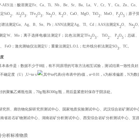
CP-AES法：酸溶测定Fe、Ca、Ti、Nb、Be、Sr、Ba、La、V、Cr、Y、Cu、Zn、Co、
定SiO
、Al
O
、TFe
O
、Na
O、K
O、CaO、MgO、TiO
、MnO、P
O
；原子荧
2
2
3
2
3
2
2
2
2
5
谱法测定Ga、Ag、B、Sn、Pb；ANN法测定
Ag
、
Tl
、Cd；AAS法测定K
O、 Na
O
2
2
测定W、Mo；离子选择电极法测定F；比色法测定
TFe
O
、
TiO
、
P
O
；总碳、
2
3
2
2
5
O
、
FeO
；激光测铀仪法测定U；重量法测定
L.O.L
；红外线分析法测定SO
、TC。
3
定度
基本条件是：数据不少于8组，有不同原理的可靠方法相互试验，测试结果一致性良好
不确定度（U
）
,U=tα·s/
,其中tα代表t分布表中的t值，α=0.01，s为标准偏差，N为
的聚氟乙烯瓶包装，70g/瓶和300g/瓶，用后盖紧密封保存于阴凉处。
研究所、廊坊物化探研究所测试中心、国家地质实验测试中心、武汉综合岩矿测试中
河南省岩石矿物测试中心、湖南岩矿分析测试中心、西安综合岩矿分析测试中心、宜