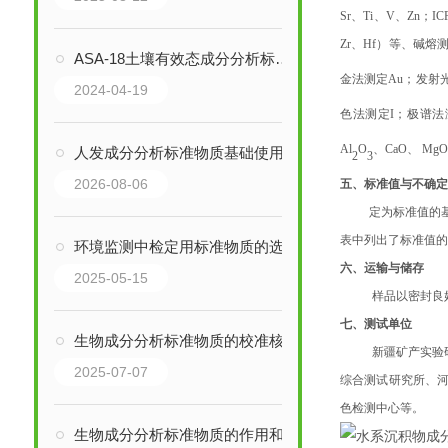
Sr、Ti、V、Zn；I
Zr、Hf）等、碱熔测
ASA-18土壤有效态成分分析标准物质简介
金法测定Au；发射光
2024-04-19
色法测定I；极谱法
Al
O
、
CaO
、
Mg
人发成分分析标准物质基础使用与保存要求
2
3
2026-08-06
五、标准值与不确
定为标准值的
表中列出了标准值的
环境监测中检定用标准物质的选用与不确定度评估
六、运输与储存
2025-05-15
样品以密封良好
七、
测试单位
生物成分分析标准物质的校准核心作用
新疆矿产实验
2025-07-07
综合测试研究所、
色检测中心等。
生物成分分析标准物质的作用和意义