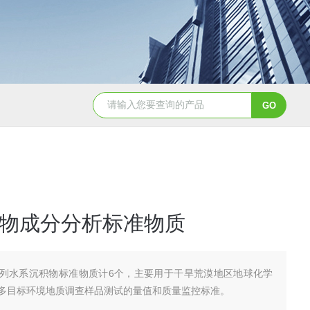
GBW07341(GPt-9)铂族金属
GBW0
物成分分析标准物质
列水系沉积物标准物质计6个，主要用于干旱荒漠地区地球化学
多目标环境地质调查样品测试的量值和质量监控标准。