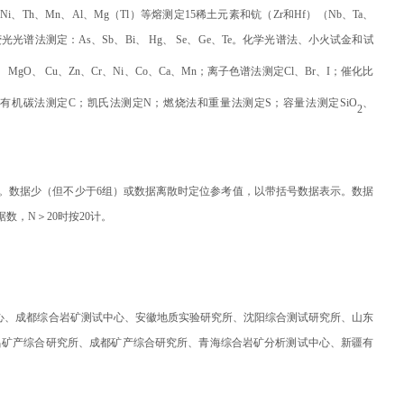
Ni、Th、Mn、Al、Mg（Tl
）
等熔测定15稀土元素和钪（Zr和Hf）（Nb、Ta、
光光谱法测定：As、Sb、Bi、
Hg
、
Se
、
Ge
、Te。化学光谱法、小火试金和试
、MgO、 Cu、Zn、Cr、Ni、Co、Ca、Mn；离子色谱法测定Cl、Br、I；催化比
有机碳法测定C；凯氏法测定N；燃烧法和重量法测定S；容量法测定SiO
、
2
。数据少（但不少于6组）或数据离散时定位参考值，以带括号数据表示。数据
数据数，N＞20时按20计。
心、成都综合岩矿测试中心、安徽地质实验研究所、沈阳综合测试研究所、山东
昌矿产综合研究所、成都矿产综合研究所、青海综合岩矿分析测试中心、新疆有