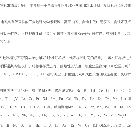
物标准物质计6个，主要用于干旱荒漠地区地球化学填图对比计划和多目标环境地质
疆地区具有代表性的三大地球化学景观区（高寒山区、剥蚀中低山荒漠区、剥蚀石质
镍矿采样区、卡拉脚古牙锑（金）矿采样区和小白石头钨矿采样区。样品经晾干，过0.2
96%以上。
性
各包装桶的不同部位均匀抽取24个小瓶样品（代表样品时间的误差），每小瓶样品进
证明样品均匀性良好。
对标准样品进行了颠簸性的试验，颠簸公里数为10000公里，
CP-MS、ICP-OES、VOL、AFS进行测定，所检测元素和成份未发现明显变化，表
方法共计18种。有ICP-MS法：酸溶测定Ba、Be、Bi、Cd、Ce、Co、Cr、Cs、Cu、
In、Tl）（Y、La、Ce、Pr、Nd、Sm、Eu、Gd、Tb、Dy、Ho、Er、Tm、Yb、Lu
、Bi、Th、S、Cs、U （Br、I）等、碱熔测定Mn、Co、Y、Zr、Nb、Ba、Hf、Ta、T
Ga、La、Mn、Nb、Ni、P、Pb、Rb、S、Sc、Sr、Th、Ti、V、Y、Zn、Zr、Na
O、
2
e、Hf、Rb、Sc、Ta、Th、 I、U、In、 As 、Br、W、Ga；ICP-OES法：Fe
O
、C
2
3