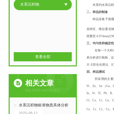
水系沉积物
本系列水系沉积
二
、
样品的制备
样品采集于新
采样区、喀拉通克铜
研磨至-0.074mm占
三
、
均匀性和稳定
在每一个大样
查看全部
差分析进行检验，
片-X荧光光谱法、I
四
、
样品测试
所采用的主要测试
相关文章
W、Zn、Sn （Ga、
RELATED ARTICLES
In、W、Tl、Pb、B
Cl、Co、Cr、Cu、
水系沉积物标准物质具体分析
Ce、Cr、Cs、Co、F
2025-08-12