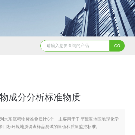
GBW07341(GPt-9)铂族金属
GBW0
物成分分析标准物质
列水系沉积物标准物质计6个，主要用于干旱荒漠地区地球化学
多目标环境地质调查样品测试的量值和质量监控标准。