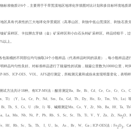
物标准物质计6个，主要用于干旱荒漠地区地球化学填图对比计划和多目标环境地质
疆地区具有代表性的三大地球化学景观区（高寒山区、剥蚀中低山荒漠区、剥蚀石质
镍矿采样区、卡拉脚古牙锑（金）矿采样区和小白石头钨矿采样区。样品经晾干，过0.2
96%以上。
性
各包装桶的不同部位均匀抽取24个小瓶样品（代表样品时间的误差），每小瓶样品进
证明样品均匀性良好。
对标准样品进行了颠簸性的试验，颠簸公里数为10000公里，
CP-MS、ICP-OES、VOL、AFS进行测定，所检测元素和成份未发现明显变化，表
方法共计18种。有ICP-MS法：酸溶测定Ba、Be、Bi、Cd、Ce、Co、Cr、Cs、Cu、
In、Tl）（Y、La、Ce、Pr、Nd、Sm、Eu、Gd、Tb、Dy、Ho、Er、Tm、Yb、Lu
、Bi、Th、S、Cs、U （Br、I）等、碱熔测定Mn、Co、Y、Zr、Nb、Ba、Hf、Ta、T
Ga、La、Mn、Nb、Ni、P、Pb、Rb、S、Sc、Sr、Th、Ti、V、Y、Zn、Zr、Na
O、
2
e、Hf、Rb、Sc、Ta、Th、 I、U、In、 As 、Br、W、Ga；ICP-OES法：Fe
O
、C
2
3