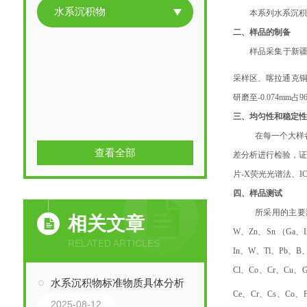
水系沉积物
本系列水系沉积
二
、
样品的制备
样品采集于新
采样区、喀拉通克铜
研磨至-0.074mm占
三
、
均匀性和稳定
在每一个大样
查看全部
差分析进行检验，
片-X荧光光谱法、I
四
、
样品测试
所采用的主要测试
相关文章
W、Zn、Sn （Ga、
RELATED ARTICLES
In、W、Tl、Pb、B
Cl、Co、Cr、Cu、
水系沉积物标准物质具体分析
Ce、Cr、Cs、Co、F
2025-08-12