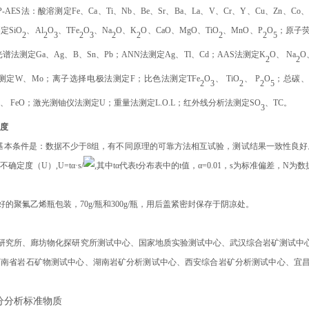
CP-AES法：酸溶测定Fe、Ca、Ti、Nb、Be、Sr、Ba、La、V、Cr、Y、Cu、Zn、Co、
定SiO
、Al
O
、TFe
O
、Na
O、K
O、CaO、MgO、TiO
、MnO、P
O
；原子荧
2
2
3
2
3
2
2
2
2
5
谱法测定Ga、Ag、B、Sn、Pb；ANN法测定
Ag
、
Tl
、Cd；AAS法测定K
O、 Na
O
2
2
测定W、Mo；离子选择电极法测定F；比色法测定
TFe
O
、
TiO
、
P
O
；总碳、
2
3
2
2
5
O
、
FeO
；激光测铀仪法测定U；重量法测定
L.O.L
；红外线分析法测定SO
、TC。
3
定度
基本条件是：数据不少于8组，有不同原理的可靠方法相互试验，测试结果一致性良好
不确定度（U
）
,U=tα·s/
,其中tα代表t分布表中的t值，α=0.01，s为标准偏差，N为
的聚氟乙烯瓶包装，70g/瓶和300g/瓶，用后盖紧密封保存于阴凉处。
研究所、廊坊物化探研究所测试中心、国家地质实验测试中心、武汉综合岩矿测试中
河南省岩石矿物测试中心、湖南岩矿分析测试中心、西安综合岩矿分析测试中心、宜