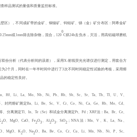
调查样品测试的量值和质量监控标准。
戈壁区），不同成矿带的金矿、铜镍矿、钨钼矿、锑（金）矿分布区：阿希金矿
0
5mm或1mm筛去除杂物，混合，120
C烘24h去负水，灭活，用高铝磁球磨机
行双份分析（代表分析间的误差），采用X-射线荧光光谱仪进行测定，用套合方
时间为2个月，同时在一年半时间中进行了3次不同时间稳定性试验的考核，采用熔
明样品的稳定性良好。
Hf、Li、La、Mo、Nb、Ni、Pb、Rb、Sb、Sc、Sr、Ta、Th、Tl、U、V、
）等、封闭熔矿测定Ba、Li、Be、Sc、V、Cr、Co、Ni、Ca、Ge、Rb、Mo、Cd、
h等、分离测定Tl、In、Te（
Se
）和试金分离测定Pt、Pd；XRF法：Ba、Br、Ce、
K
O、MgO、CaO、Fe
O
、Al
O
、SiO
；
NNA
法：Mn、V 、K、La、Na 、
2
2
3
2
3
2
aO、MgO、K
O、Na
O、Ba、Be、Co、Cr、Cu、Li、Mn、Nb、Ni、P、Sc、
2
2