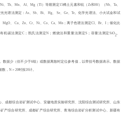
Ni、Th、Mn、Al、Mg（Tl
）
等熔测定15稀土元素和钪（Zr和Hf）（Nb、Ta、
光光谱法测定：As、Sb、Bi、
Hg
、
Se
、
Ge
、Te。化学光谱法、小火试金和试
、MgO、 Cu、Zn、Cr、Ni、Co、Ca、Mn；离子色谱法测定Cl、Br、I；催化比
有机碳法测定C；凯氏法测定N；燃烧法和重量法测定S；容量法测定SiO
、
2
。数据少（但不少于6组）或数据离散时定位参考值，以带括号数据表示。数据
数据数，N＞20时按20计。
心、成都综合岩矿测试中心、安徽地质实验研究所、沈阳综合测试研究所、山东
昌矿产综合研究所、成都矿产综合研究所、青海综合岩矿分析测试中心、新疆有