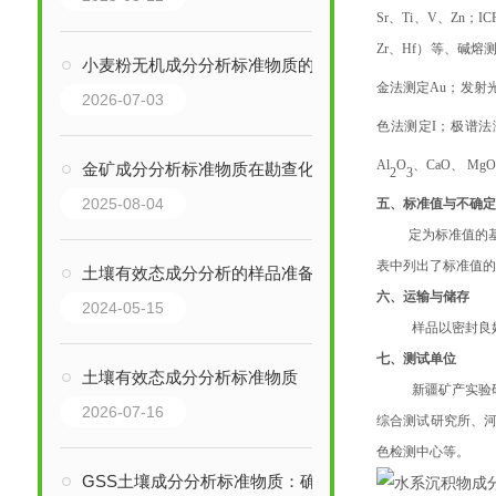
Sr、Ti、V、Zn；I
Zr、Hf）等、碱熔测
小麦粉无机成分分析标准物质的用途
金法测定Au；发射光
2026-07-03
色法测定I；极谱法
Al
O
、
CaO
、
Mg
金矿成分分析标准物质在勘查化验中的质量控制
2
3
2025-08-04
五、标准值与不确
定为标准值的
表中列出了标准值的
土壤有效态成分分析的样品准备与处理技巧
六、运输与储存
2024-05-15
样品以密封良好
七、
测试单位
土壤有效态成分分析标准物质
新疆矿产实验
2026-07-16
综合测试研究所、
色检测中心等。
GSS土壤成分分析标准物质：确保土壤质量评估的准确性