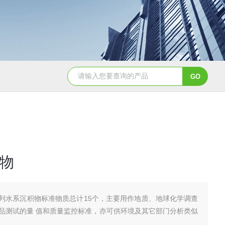
GBW07341(GPt-9)铂族金属
GBW0
物
列水系沉积物标准物质总计15个，主要用作地质、地球化学调查
品测试的量 值和质量监控标准，亦可供环境及其它部门分析类似