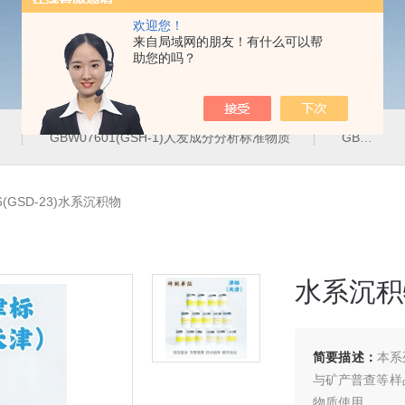
欢迎您！
来自局域网的朋友！有什么可以帮
助您的吗？
GBW07601(GSH-1)人发成分分析标准物质
GBW07342(GPt-10)铂族金属
6(GSD-23)水系沉积物
水系沉积
简要描述：
本系
与矿产普查等样
物质使用。