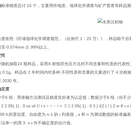
15
物
标准物质总计
个，主要用作地质、地球化学调查与矿产普查等样品测
1
25
粒度依照《区域地球化学调查规范，（比例尺
：
万）》，样品晾干后
-0.074mm
99%
磨至
占
以上。
定性
24
X-
中随机抽取
瓶样品，采用
射线荧光压片法对不同含量和性质的代表性
0.1g
2
4
为
。样品在
年时间内对多种 不同性质和含量的元素进行了
次检
2030
至
年。
确定度
6
6
少于
组、用准确方法测试且精度良好者为认定值；数据少于
组（但不
2 2 05( 1) . 0
=
2 05( 1) . 0 3 ) /(2 ( / ) 2
式
ua ub U t n
+ = − •
 
m R s n 
95
n-1
s
n
取
％的置信度、自由度为
的
t
列表值，
和
为测试数据的标准偏
3·
方法单一的用
n s
作不确定度的估计值。