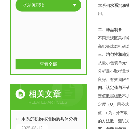
水系沉积物
本系列
水系沉积
用。
二、样品制备
不同景观区采样
高铝瓷球磨机研
三、均匀性和稳
从最小包装单元
查看全部
分析最小取样量
良好。有效期限
四、认定值与不
相关文章
定值数据组数不
RELATED ARTICLES
U
定度（
）用公
值，
t
为
t
分布
水系沉积物标准物质具体分析
的方法数，测试
2025-08-12