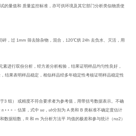
试的量值和 质量监控标准，亦可供环境及其它部门分析类似物质使
1mm
120
24h
初碎，过
筛去除杂物，混合，
℃烘
去负水、灭活，用
元素进行双份分析，经方差分析检验，结果证明样品均匀性良好，
验，结果表明样品稳定，相似样品经多年稳定性考核证明样品稳定性
3
少于
组） 或精度不符合要求者为参考值，用带括号数据表示。不确
A
B
t n
• • + −
估算，式中
ua
，
ub
分别为
类和
类标准不确定度估计
R
m
n≥2
差和数据组数，
和
为分析方法平 均值的极差和参与统计（
）