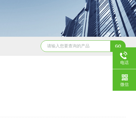
GBW07341(GPt-9)铂族金属
GBW0
电话
微信